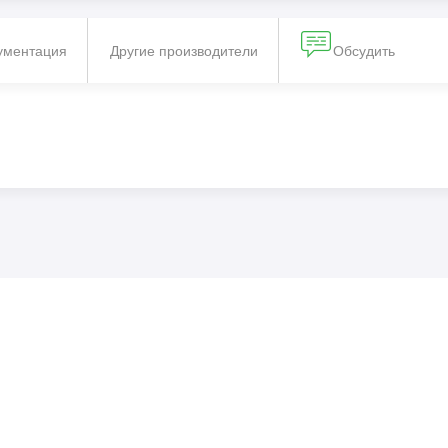
ументация
Другие производители
Обсудить