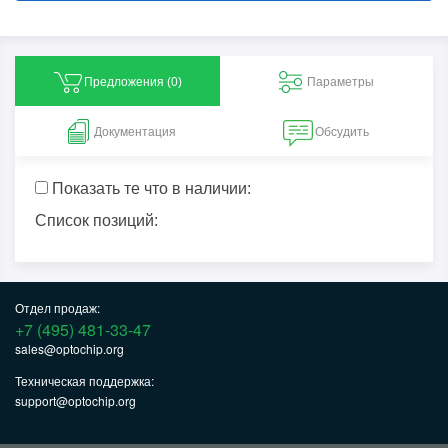
Предложения (
0
)
Параметры
Документация
Обсудить
Показать те что в наличии:
Список позиций:
Отдел продаж:
+7 (495) 481-33-47
sales@optochip.org
Техническая поддержка:
support@optochip.org