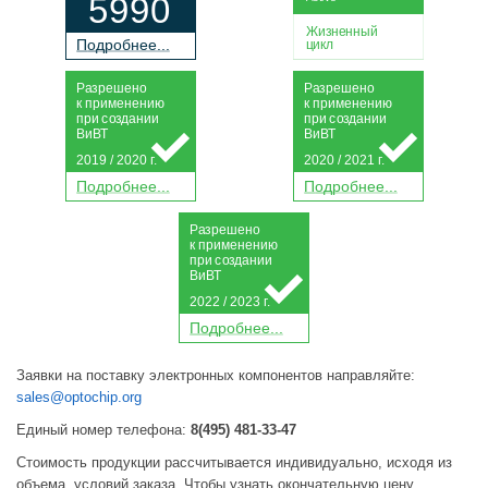
5990
Жизненный
П
о
дробнее...
цикл
Р
а
зрешено
Р
а
зрешено
к применению
к применению
при
с
о
з
дании
при
с
о
з
дании
Ви
В
Т
Ви
В
Т
2019 / 2020 г.
2020 / 2021 г.
П
о
дробнее...
П
о
дробнее...
Р
а
зрешено
к применению
при
с
о
з
дании
Ви
В
Т
2022 / 2023 г.
П
о
дробнее...
Заявки на поставку электронных компонентов направляйте:
sales@optochip.org
Единый номер телефона:
8(495) 481-33-47
Стоимость продукции рассчитывается индивидуально, исходя из
объема, условий заказа. Чтобы узнать окончательную цену,