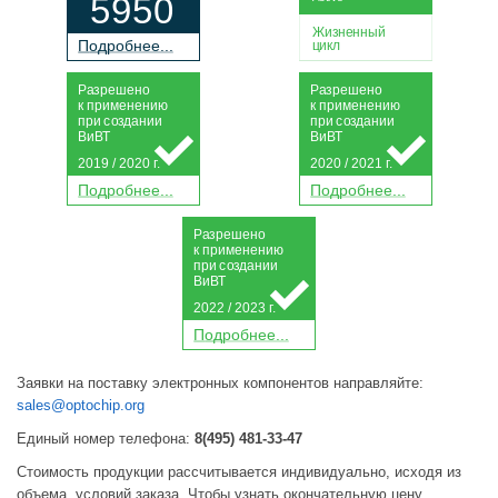
5950
Жизненный
П
о
дробнее...
цикл
Р
а
зрешено
Р
а
зрешено
к применению
к применению
при
с
о
з
дании
при
с
о
з
дании
Ви
В
Т
Ви
В
Т
2019 / 2020 г.
2020 / 2021 г.
П
о
дробнее...
П
о
дробнее...
Р
а
зрешено
к применению
при
с
о
з
дании
Ви
В
Т
2022 / 2023 г.
П
о
дробнее...
Заявки на поставку электронных компонентов направляйте:
sales@optochip.org
Единый номер телефона:
8(495) 481-33-47
Стоимость продукции рассчитывается индивидуально, исходя из
объема, условий заказа. Чтобы узнать окончательную цену,