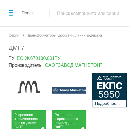
Поиск
Серии
Трансформаторы, дроссели, линии задержки
ДМГ7
ТУ:
ЕСКФ.670130.001ТУ
Производитель:
ОАО "ЗАВОД МАГНЕТОН"
5950
П
о
дробнее...
Р
а
зрешено
Р
а
зрешено
к применению
к применению
при
с
о
з
дании
при
с
о
з
дании
Ви
В
Т
Ви
В
Т