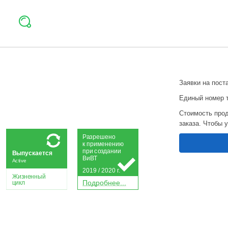
Заявки на пост
Единый номер 
Стоимость прод
заказа. Чтобы 
Р
а
зрешено
к применению
при
с
о
з
дании
Выпускается
Ви
В
Т
Active
2019 / 2020 г.
Жизненный
П
о
дробнее...
цикл