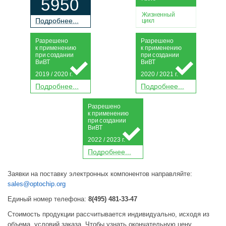
5950
Жизненный
П
о
дробнее...
цикл
Р
а
зрешено
Р
а
зрешено
к применению
к применению
при
с
о
з
дании
при
с
о
з
дании
Ви
В
Т
Ви
В
Т
2019 / 2020 г.
2020 / 2021 г.
П
о
дробнее...
П
о
дробнее...
Р
а
зрешено
к применению
при
с
о
з
дании
Ви
В
Т
2022 / 2023 г.
П
о
дробнее...
Заявки на поставку электронных компонентов направляйте:
sales@optochip.org
Единый номер телефона:
8(495) 481-33-47
Стоимость продукции рассчитывается индивидуально, исходя из
объема, условий заказа. Чтобы узнать окончательную цену,