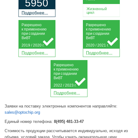
5950
Жизненный
П
о
дробнее...
цикл
Р
а
зрешено
Р
а
зрешено
к применению
к применению
при
с
о
з
дании
при
с
о
з
дании
Ви
В
Т
Ви
В
Т
2019 / 2020 г.
2020 / 2021 г.
П
о
дробнее...
П
о
дробнее...
Р
а
зрешено
к применению
при
с
о
з
дании
Ви
В
Т
2022 / 2023 г.
П
о
дробнее...
Заявки на поставку электронных компонентов направляйте:
sales@optochip.org
Единый номер телефона:
8(495) 481-33-47
Стоимость продукции рассчитывается индивидуально, исходя из
объема, условий заказа. Чтобы узнать окончательную цену,