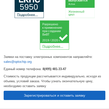
Выпускается
5950
Active
Жизненный
П
о
дробнее...
цикл
Р
а
зрешено
к применению
при
с
о
з
дании
Ви
В
Т
2019 / 2020 г.
П
о
дробнее...
Заявки на поставку электронных компонентов направляйте:
sales@optochip.org
Единый номер телефона:
8(495) 481-33-47
Стоимость продукции рассчитывается индивидуально, исходя из
объема, условий заказа. Чтобы узнать окончательную цену,
необходимо оставить заявку
Зарегистрироваться и оставить заявку