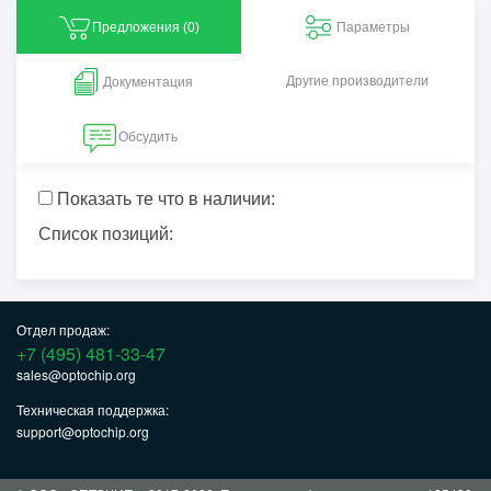
Предложения (
0
)
Параметры
Другие производители
Документация
Обсудить
Показать те что в наличии:
Список позиций:
Отдел продаж:
+7 (495) 481-33-47
sales@optochip.org
Техническая поддержка:
support@optochip.org