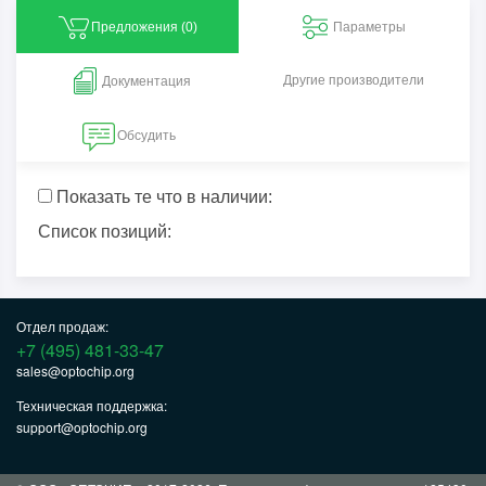
Предложения (
0
)
Параметры
Другие производители
Документация
Обсудить
Показать те что в наличии:
Список позиций:
Отдел продаж:
+7 (495) 481-33-47
sales@optochip.org
Техническая поддержка:
support@optochip.org