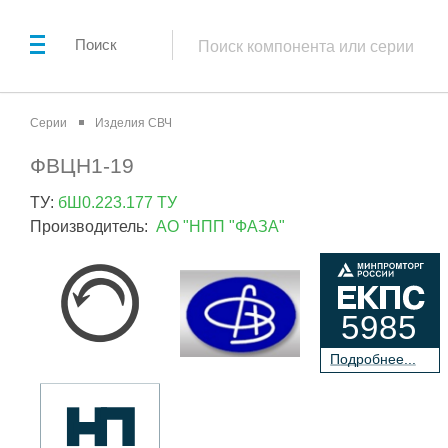
Поиск
Серии
Изделия СВЧ
ФВЦН1-19
ТУ:
бШ0.223.177 ТУ
Производитель:
АО "НПП "ФАЗА"
5985
П
о
дробнее...