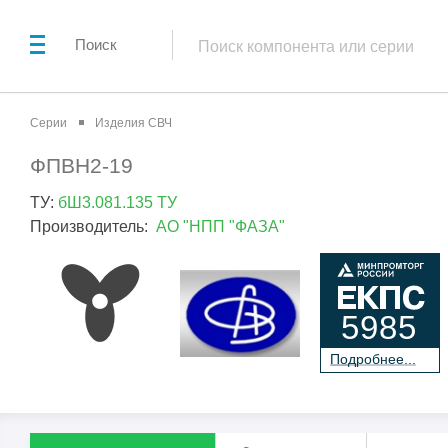
Поиск
Серии
Изделия СВЧ
ФПВН2-19
ТУ:
бШ3.081.135 ТУ
Производитель:
АО "НПП "ФАЗА"
5985
П
о
дробнее...