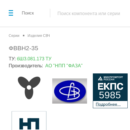
Поиск
Серии
Изделия СВЧ
ФВВН2-35
ТУ:
бШ3.081.173 ТУ
Производитель:
АО "НПП "ФАЗА"
5985
П
о
дробнее...