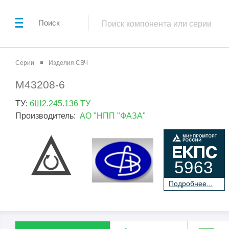
Поиск
Серии
Изделия СВЧ
М43208-6
ТУ:
бШ2.245.136 ТУ
Производитель:
АО "НПП "ФАЗА"
5963
П
о
дробнее...