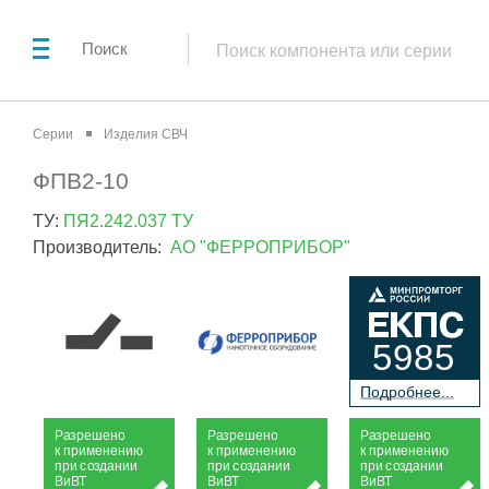
Поиск
Серии
Изделия СВЧ
ФПВ2-10
ТУ:
ПЯ2.242.037 ТУ
Производитель:
АО "ФЕРРОПРИБОР"
5985
П
о
дробнее...
Р
а
зрешено
Р
а
зрешено
Р
а
зрешено
к применению
к применению
к применению
при
с
о
з
дании
при
с
о
з
дании
при
с
о
з
дании
Ви
В
Т
Ви
В
Т
Ви
В
Т