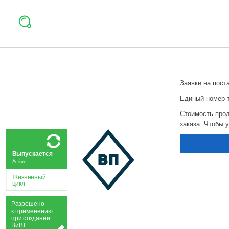
Заявки на пост
Единый номер 
Стоимость прод
заказа. Чтобы 
Выпускается
Active
Жизненный
цикл
Р
а
зрешено
к применению
при
с
о
з
дании
Ви
В
Т