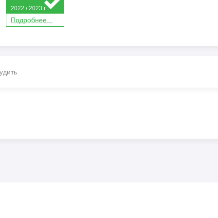
2022 / 2023 г.
П
о
дробнее...
удить