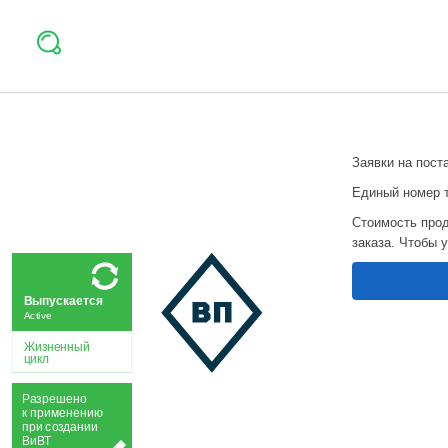
Заявки на пост
Единый номер 
Стоимость прод
заказа. Чтобы 
Выпускается
Active
Жизненный
цикл
Р
а
зрешено
к применению
при
с
о
з
дании
Ви
В
Т