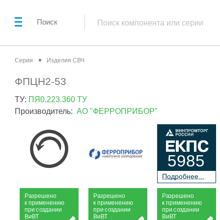
Поиск
Серии
Изделия СВЧ
ФПЦН2-53
ТУ:
ПЯ0.223.360 ТУ
Производитель:
АО "ФЕРРОПРИБОР"
5985
П
о
дробнее...
Р
а
зрешено
Р
а
зрешено
Р
а
зрешено
к применению
к применению
к применению
при
с
о
з
дании
при
с
о
з
дании
при
с
о
з
дании
Ви
В
Т
Ви
В
Т
Ви
В
Т