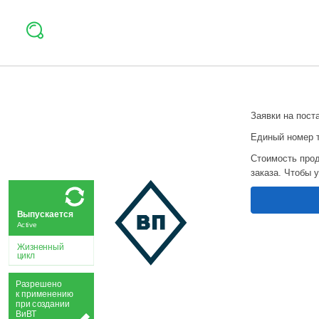
Заявки на пост
Единый номер 
Стоимость прод
заказа. Чтобы 
Выпускается
Active
Жизненный
цикл
Р
а
зрешено
к применению
при
с
о
з
дании
Ви
В
Т