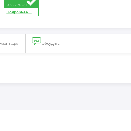
2022 / 2023 г.
П
о
дробнее...
ументация
Обсудить