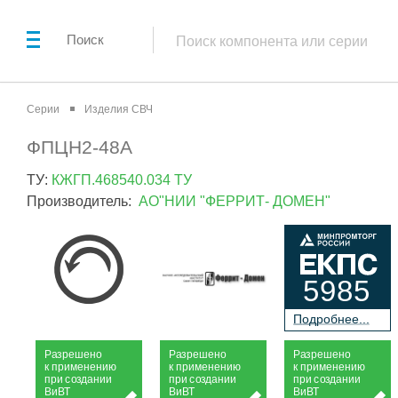
Поиск
Серии
Изделия СВЧ
ФПЦН2-48А
ТУ:
КЖГП.468540.034 ТУ
Производитель:
АО"НИИ "ФЕРРИТ- ДОМЕН"
5985
П
о
дробнее...
Р
а
зрешено
Р
а
зрешено
Р
а
зрешено
к применению
к применению
к применению
при
с
о
з
дании
при
с
о
з
дании
при
с
о
з
дании
Ви
В
Т
Ви
В
Т
Ви
В
Т