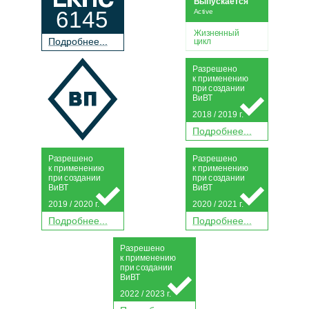
Выпускается
6145
Active
Жизненный
П
о
дробнее...
цикл
Р
а
зрешено
к применению
при
с
о
з
дании
Ви
В
Т
2018 / 2019 г.
П
о
дробнее...
Р
а
зрешено
Р
а
зрешено
к применению
к применению
при
с
о
з
дании
при
с
о
з
дании
Ви
В
Т
Ви
В
Т
2019 / 2020 г.
2020 / 2021 г.
П
о
дробнее...
П
о
дробнее...
Р
а
зрешено
к применению
при
с
о
з
дании
Ви
В
Т
2022 / 2023 г.