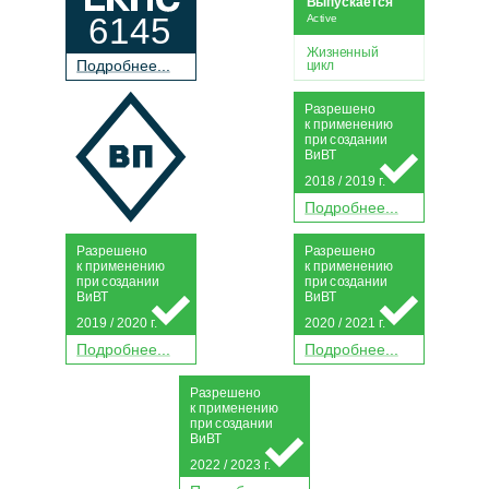
Выпускается
6145
Active
Жизненный
П
о
дробнее...
цикл
Р
а
зрешено
к применению
при
с
о
з
дании
Ви
В
Т
2018 / 2019 г.
П
о
дробнее...
Р
а
зрешено
Р
а
зрешено
к применению
к применению
при
с
о
з
дании
при
с
о
з
дании
Ви
В
Т
Ви
В
Т
2019 / 2020 г.
2020 / 2021 г.
П
о
дробнее...
П
о
дробнее...
Р
а
зрешено
к применению
при
с
о
з
дании
Ви
В
Т
2022 / 2023 г.