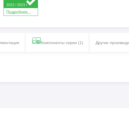
2022 / 2023 г.
П
о
дробнее...
ументация
Компоненты серии (1)
Другие производ