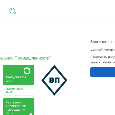
Заявки на пост
Единый номер 
Стоимость прод
абельной Промышленности"
заказа. Чтобы 
Выпускается
Active
Жизненный
цикл
Р
а
зрешено
к применению
при
с
о
з
дании
Ви
В
Т