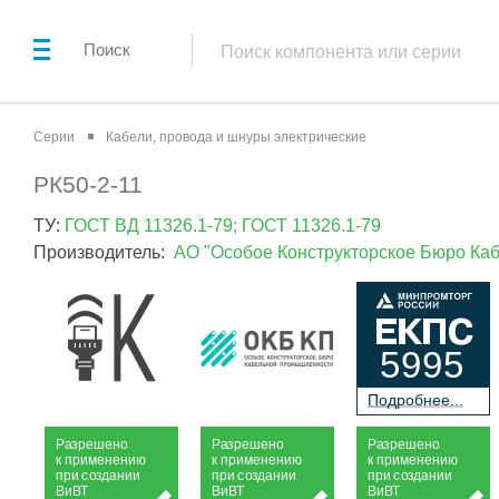
Поиск
Серии
Кабели, провода и шнуры электрические
РК50-2-11
ТУ:
ГОСТ ВД 11326.1-79; ГОСТ 11326.1-79
Производитель:
АО "Особое Конструкторское Бюро К
5995
П
о
дробнее...
Р
а
зрешено
Р
а
зрешено
Р
а
зрешено
к применению
к применению
к применению
при
с
о
з
дании
при
с
о
з
дании
при
с
о
з
дании
Ви
В
Т
Ви
В
Т
Ви
В
Т