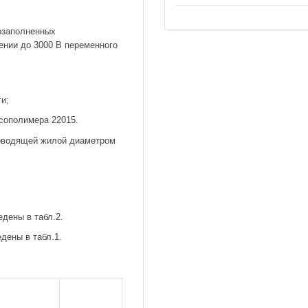
озаполненных
ении до 3000 В переменного
и;
ксополимера 22015.
роводящей жилой диаметром
дены в табл.2.
дены в табл.1.