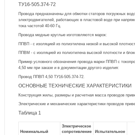
ТУ16-505.374-72
Провода предназначены для обмотки статоров погружных вод
электродвигателей, работающих в пластовой воде при напряж
тока частотой 40-60 Гц.
Провода медные круглые изготовляются марок:
ППВП - с изоляцией из полиэтилена низкой и высокой плотност
ППВМ - с изоляцией из полиэтилена высокой плотности и бло
Пример условного обозначения провода марки ППВП с токоп
4,50 мм при заказе и в документации другого изделия:
Провод ППВП 4,50 ТУ16-505.374-72.
ОСНОВНЫЕ ТЕХНИЧЕСКИЕ ХАРАКТЕРИСТИКИ
Конструкция жилы, размеры и расчетная масса проводов приве
Электрические и механические характеристики проводов приве
Таблица 1
Электрическое
Номинальный
сопротивление
Испытательное