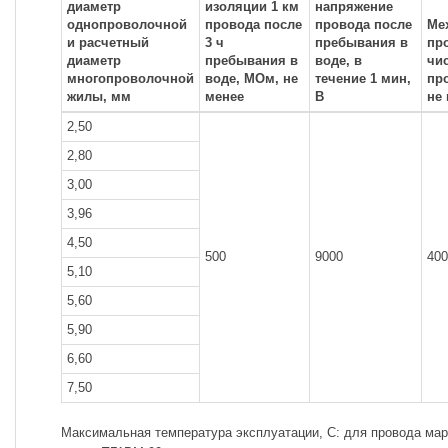
диаметр
изоляции 1 км
напряжение
однопроволочной
провода после
провода после
Ме
и расчетный
3 ч
пребывания в
пр
диаметр
пребывания в
воде, в
чи
многопроволочной
воде, МОм, не
течение 1 мин,
пр
жилы, мм
менее
В
не
2,50
2,80
3,00
3,96
4,50
500
9000
400
5,10
5,60
5,90
6,60
7,50
Максимальная температура эксплуатации, С: для провода мар