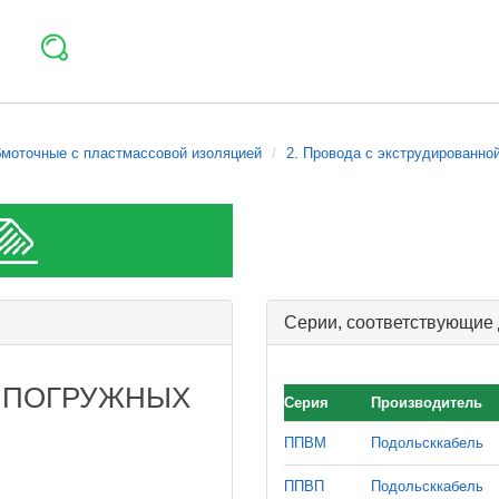
бмоточные с пластмассовой изоляцией
2. Провода с экструдированно
Серии, соответствующие
 ПОГРУЖНЫХ
Серия
Производитель
ППВМ
Подольсккабель
ППВП
Подольсккабель