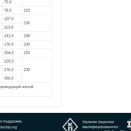
70,6
79,5
210
107,0
230
113,0
141,0
190
176,0
230
204,0
220
225,0
276,0
230
350,0
опроводящей жилой
ая поддержка:
Наличие лицензии
квалифицированного
tochip.org