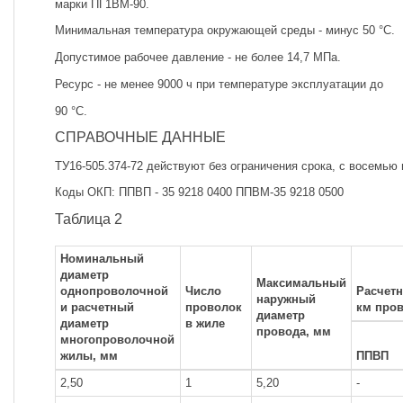
марки ПГ1ВМ-90.
Минимальная температура окружающей среды - минус 50 °С.
Допустимое рабочее давление - не более 14,7 МПа.
Ресурс - не менее 9000 ч при температуре эксплуатации до
90 °С.
СПРАВОЧНЫЕ ДАННЫЕ
ТУ16-505.374-72 действуют без ограничения срока, с восемью
Коды ОКП: ППВП - 35 9218 0400 ППВМ-35 9218 0500
Таблица 2
Номинальный
диаметр
Максимальный
однопроволочной
Число
Расчетн
наружный
и расчетный
проволок
км пров
диаметр
диаметр
в жиле
провода, мм
многопроволочной
жилы, мм
ППВП
2,50
1
5,20
-