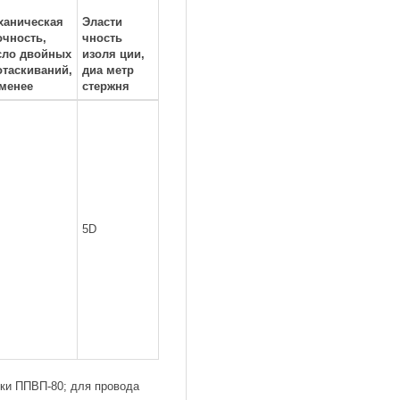
ханическая
Эласти
очность,
чность
сло двойных
изоля ции,
отаскиваний,
диа метр
 менее
стержня
5D
ки ППВП-80; для провода