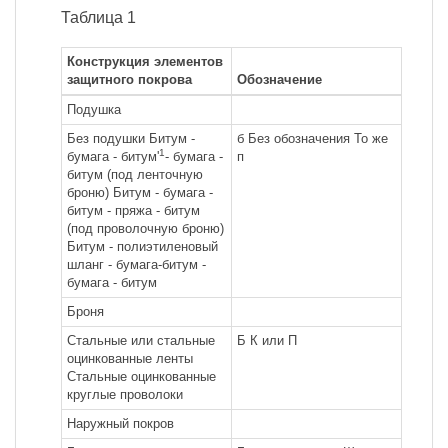
Таблица 1
Конструкция элементов
защитного покрова
Обозначение
Подушка
Без подушки Битум -
б Без обозначения То же
1
бумага - битум'
- бумага -
п
битум (под ленточную
броню) Битум - бумага -
битум - пряжа - битум
(под проволочную броню)
Битум - полиэтиленовый
шланг - бумага-битум -
бумага - битум
Броня
Стальные или стальные
Б К или П
оцинкованные ленты
Стальные оцинкованные
круглые проволоки
Наружный покров