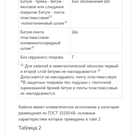
Битум - пряжа - битум -
Без обозначения Шп
меловое или слюдяное
покрытие Битум - лента
21
пластмассовая
3
-полиэтиленовый шланг
’
Битум-лента
Шв
пластмассовая-
поливинилхлоридный
3
шланг
’
Без наружного покрова
Г
11
Для кабелей в неметаллической оболочке первый
2)
и второй слой битума не накладываются
Допускается не накладывать ленту пластмассовую
3)
В защитных покровах без подушки с ленточной
оцинкованной броней битум и ленты пластмассовые
не накладываются.
Кабели имеют климатическое исполнение и категории
размещения по ГОСТ 15150-69, основные
характеристики которых приведены в табл.2
Таблица 2