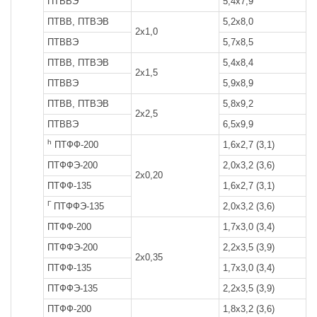
ПТВВЭ
5,4x7,9
7
ПТВВ, ПТВЭВ
5,2x8,0
6
2x1,0
ПТВВЭ
5,7x8,5
8
ПТВВ, ПТВЭВ
5,4x8,4
7
2x1,5
ПТВВЭ
5,9x8,9
1
ПТВВ, ПТВЭВ
5,8x9,2
9
2x2,5
ПТВВЭ
6,5x9,9
1
h
ПТФФ-200
1,6x2,7 (3,1)
1
ПТФФЭ-200
2,0x3,2 (3,6)
2
2x0,20
ПТФФ-135
1,6x2,7 (3,1)
9
Г
ПТФФЭ-135
2,0x3,2 (3,6)
1
ПТФФ-200
1,7x3,0 (3,4)
1
ПТФФЭ-200
2,2x3,5 (3,9)
2
2x0,35
ПТФФ-135
1,7x3,0 (3,4)
1
ПТФФЭ-135
2,2x3,5 (3,9)
2
ПТФФ-200
1,8x3,2 (3,6)
1