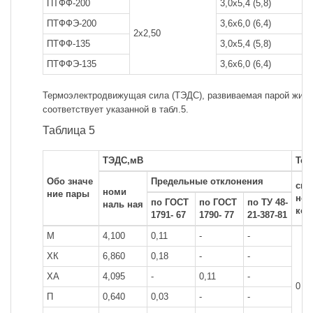
ПТФФ-200
3,0x5,4 (5,8)
6
ПТФФЭ-200
3,6x6,0 (6,4)
8
2x2,50
ПТФФ-135
3,0x5,4 (5,8)
5
ПТФФЭ-135
3,6x6,0 (6,4)
8
Термоэлектродвижущая сила (ТЭДС), развиваемая парой жил 
соответствует указанной в табл.5.
Таблица 5
ТЭДС,мВ
Тем
Обо значе
Предельные отклонения
сво
номи
ние пары
ног
по ГОСТ
по ГОСТ
по ТУ 48-
наль ная
кон
1791- 67
1790- 77
21-387-81
М
4,100
0,11
-
-
ХК
6,860
0,18
-
-
ХА
4,095
-
0,11
-
0
П
0,640
0,03
-
-