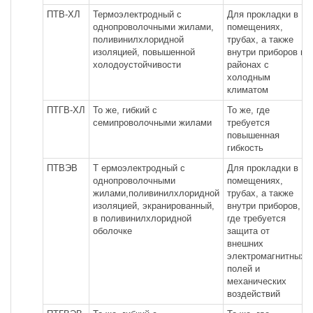
ПТВ-ХЛ
Термоэлектродный с
Для прокладки в
однопроволочными жилами,
помещениях,
поливинилхлоридной
трубах, а также
изоляцией, повышенной
внутри приборов в
холодоустойчивости
районах с
холодным
климатом
ПТГВ-ХЛ
То же, гибкий с
То же, где
семипроволочными жилами
требуется
повышенная
гибкость
ПТВЭВ
Т ермоэлектродный с
Для прокладки в
однопроволочными
помещениях,
жилами,поливинилхлоридной
трубах, а также
изоляцией, экранированный,
внутри приборов,
в поливинилхлоридной
где требуется
оболочке
защита от
внешних
электромагнитных
полей и
механических
воздействий