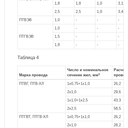
1,8
1,8
1,0
3,1x6
2,5
2,5
1,0
3,4x6
ПТВЭВ
1,0
-
-
-
1,0
-
-
-
ПТГВЭВ
1,5
-
-
-
1,8
-
-
-
Таблица 4
Число и номинальное
Расчетн
2
Марка провода
сечение жил, мм
провода
ПТВГ, ПТВ-ХЛ
1x0,75+1x1,0
26,2
2x1,0
29,6
1x1,0+1x2,5
43,3
2x2,5
58,5
ПТГВТ, ПТГВ-ХЛ
1x0,75+1x1,0
26,2
2x1,0
28,2