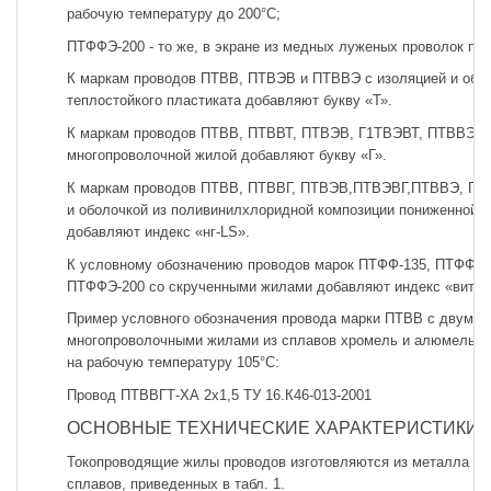
рабочую температуру до 200°С;
ПТФФЭ-200 - то же, в экране из медных луженых проволок по 
К маркам проводов ПТВВ, ПТВЭВ и ПТВВЭ с изоляцией и обол
теплостойкого пластиката добавляют букву «Т».
К маркам проводов ПТВВ, ПТВВТ, ПТВЭВ, Г1ТВЭВТ, ПТВВЭ и
многопроволочной жилой добавляют букву «Г».
К маркам проводов ПТВВ, ПТВВГ, ПТВЭВ,ПТВЭВГ,ПТВВЭ, ПТ
и оболочкой из поливинилхлоридной композиции пониженной 
добавляют индекс «нг-LS».
К условному обозначению проводов марок ПТФФ-135, ПТФФ-2
ПТФФЭ-200 со скрученными жилами добавляют индекс «вит».
Пример условного обозначения провода марки ПТВВ с двумя
многопроволочными жилами из сплавов хромель и алюмель с
на рабочую температуру 105°С:
Провод ПТВВГТ-ХА 2x1,5 ТУ 16.К46-013-2001
ОСНОВНЫЕ ТЕХНИЧЕСКИЕ ХАРАКТЕРИСТИКИ
Токопроводящие жилы проводов изготовляются из металла и 
сплавов, приведенных в табл. 1.