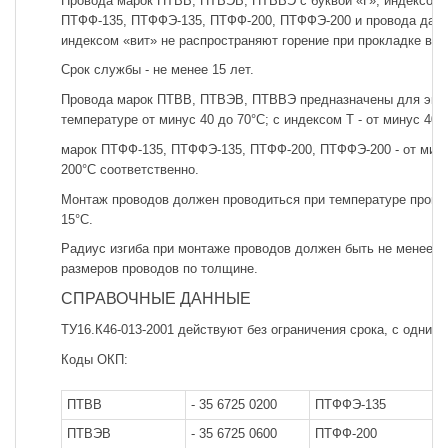
Провода марок ПТВВ, ПТВЭВ, ПТВВЭ с буквой «Г», индексом «
ПТФФ-135, ПТФФЭ-135, ПТФФ-200, ПТФФЭ-200 и провода данн
индексом «вит» не распространяют горение при прокладке в п
Срок службы - не менее 15 лет.
Провода марок ПТВВ, ПТВЭВ, ПТВВЭ предназначены для эксп
температуре от минус 40 до 70°С; с индексом Т - от минус 40 
марок ПТФФ-135, ПТФФЭ-135, ПТФФ-200, ПТФФЭ-200 - от мину
200°С соответственно.
Монтаж проводов должен проводиться при температуре прово
15°С.
Радиус изгиба при монтаже проводов должен быть не менее 1
размеров проводов по толщине.
СПРАВОЧНЫЕ ДАННЫЕ
ТУ16.К46-013-2001 действуют без ограничения срока, с одним
Коды ОКП:
ПТВВ
- 35 6725 0200
ПТФФЭ-135
-
ПТВЭВ
- 35 6725 0600
ПТФФ-200
-