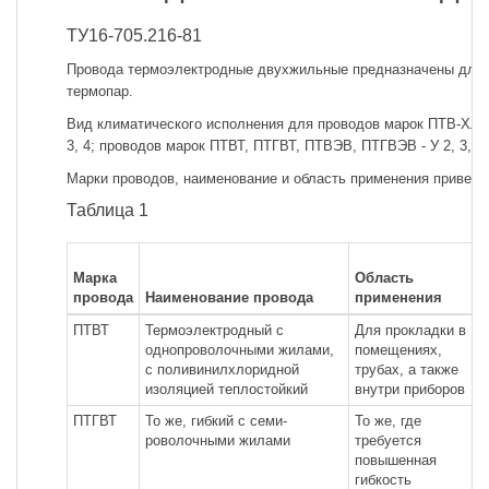
ТУ16-705.216-81
Провода термоэлектродные двухжильные предназначены для
термопар.
Вид климатического исполнения для проводов марок ПТВ-ХЛ, 
3, 4; проводов марок ПТВТ, ПТГВТ, ПТВЭВ, ПТГВЭВ - У 2, 3, 4.
Марки проводов, наименование и область применения приведен
Таблица 1
Марка
Область
провода
Наименование провода
применения
ПТВТ
Термоэлектродный с
Для прокладки в
однопроволочными жилами,
помещениях,
с поливинилхлоридной
трубах, а также
изоляцией теплостойкий
внутри приборов
ПТГВТ
То же, гибкий с семи-
То же, где
роволочными жилами
требуется
повышенная
гибкость