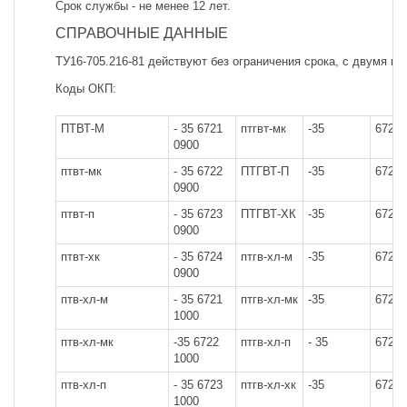
Срок службы - не менее 12 лет.
СПРАВОЧНЫЕ ДАННЫЕ
ТУ16-705.216-81 действуют без ограничения срока, с двумя и
Коды ОКП:
ПТВТ-М
- 35 6721
птгвт-мк
-35
6722
0900
птвт-мк
- 35 6722
ПТГВТ-П
-35
6723
0900
птвт-п
- 35 6723
ПТГВТ-ХК
-35
6724
0900
птвт-хк
- 35 6724
птгв-хл-м
-35
6721
0900
птв-хл-м
- 35 6721
птгв-хл-мк
-35
6722
1000
птв-хл-мк
-35 6722
птгв-хл-п
- 35
6723
1000
птв-хл-п
- 35 6723
птгв-хл-хк
-35
6724
1000