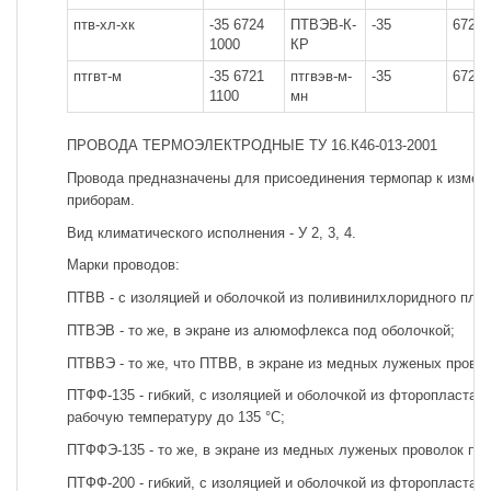
птв-хл-хк
-35 6724
ПТВЭВ-К-
-35
6725
1000
КР
птгвт-м
-35 6721
птгвэв-м-
-35
6729
1100
мн
ПРОВОДА ТЕРМОЭЛЕКТРОДНЫЕ ТУ 16.К46-013-2001
Провода предназначены для присоединения термопар к изме
приборам.
Вид климатического исполнения - У 2, 3, 4.
Марки проводов:
ПТВВ - с изоляцией и оболочкой из поливинилхлоридного плас
ПТВЭВ - то же, в экране из алюмофлекса под оболочкой;
ПТВВЭ - то же, что ПТВВ, в экране из медных луженых провол
ПТФФ-135 - гибкий, с изоляцией и оболочкой из фторопласта м
рабочую температуру до 135 °С;
ПТФФЭ-135 - то же, в экране из медных луженых проволок по 
ПТФФ-200 - гибкий, с изоляцией и оболочкой из фторопласта м