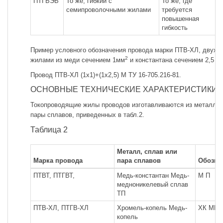
ПТГВЭВ
То же, гибкий с
То же, где
семипроволочными жилами
требуется
повышенная
гибкость
Пример условного обозначения провода марки ПТВ-ХЛ, двухжи
2
жилами из меди сечением 1мм
и константана сечением 2,5 м
Провод ПТВ-ХЛ (1х1)+(1х2,5) М ТУ 16-705.216-81.
ОСНОВНЫЕ ТЕХНИЧЕСКИЕ ХАРАКТЕРИСТИКИ
Токопроводящие жилы проводов изготавливаются из металла 
пары сплавов, приведенных в табл.2.
Таблица 2
Металл, сплав или
Марка провода
пара сплавов
Обозна
ПТВТ, ПТГВТ,
Медь-константан Медь-
М П
медноникелевый сплав
ТП
ПТВ-ХЛ, ПТГВ-ХЛ
Хромель-копель Медь-
ХК МК
копель