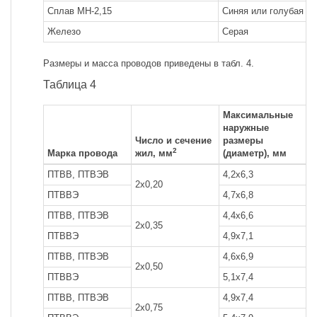
Сплав МН-2,15
Синяя или голубая
Железо
Серая
Размеры и масса проводов приведены в табл. 4.
Таблица 4
Максимальные
наружные
М
Число и сечение
размеры
м
2
Марка провода
жил, мм
(диаметр), мм
п
ПТВВ, ПТВЭВ
4,2x6,3
3
2x0,20
ПТВВЭ
4,7x6,8
5
ПТВВ, ПТВЭВ
4,4x6,6
3
2x0,35
ПТВВЭ
4,9x7,1
5
ПТВВ, ПТВЭВ
4,6x6,9
4
2x0,50
ПТВВЭ
5,1x7,4
6
ПТВВ, ПТВЭВ
4,9x7,4
5
2x0,75