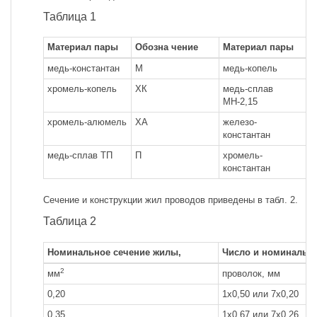
Таблица 1
Материал пары
Обозна чение
Материал пары
О
медь-константан
М
медь-копель
М
хромель-копель
ХК
медь-сплав
М
МН-2,15
хромель-алюмель
ХА
железо-
Ж
константан
медь-сплав ТП
П
хромель-
Х
константан
Сечение и конструкции жил проводов приведены в табл. 2.
Таблица 2
Номинальное сечение жилы,
Число и номинальн
2
мм
проволок, мм
0,20
1x0,50 или 7x0,20
0,35
1x0,67 или 7x0,26