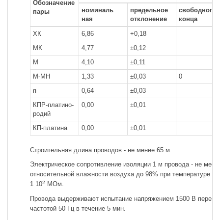
Обозначение
номиналь
предельное
свободного
пары
ная
отклонение
конца
ХК
6,86
+0,18
МК
4,77
±0,12
М
4,10
±0,11
М-МН
1,33
±0,03
0
п
0,64
±0,03
КПР-платино-
0,00
±0,01
родий
КП-платина
0,00
±0,01
Строительная длина проводов - не менее 65 м.
Электрическое сопротивление изоляции 1 м провода - не мене
относительной влажности воздуха до 98% при температуре до 
2
1 10
МОм.
Провода выдерживают испытание напряжением 1500 В перемен
частотой 50 Гц в течение 5 мин.