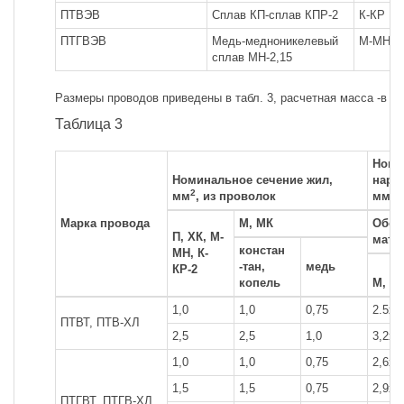
ПТВЭВ
Сплав КП-сплав КПР-2
К-КР
ПТГВЭВ
Медь-медноникелевый
М-МН
сплав МН-2,15
Размеры проводов приведены в табл. 3, расчетная масса -в та
Таблица 3
Номи
Номинальное сечение жил,
нару
2
мм
, из проволок
мм
Марка провода
М, МК
Обоз
П, ХК, М-
мате
констан
МН, К-
-тан,
медь
КР-2
копель
М, М
1,0
1,0
0,75
2.5x6
ПТВТ, ПТВ-ХЛ
2,5
2,5
1,0
3,2x6
1,0
1,0
0,75
2,6x6
1,5
1,5
0,75
2,9x6
ПТГВТ, ПТГВ-ХЛ