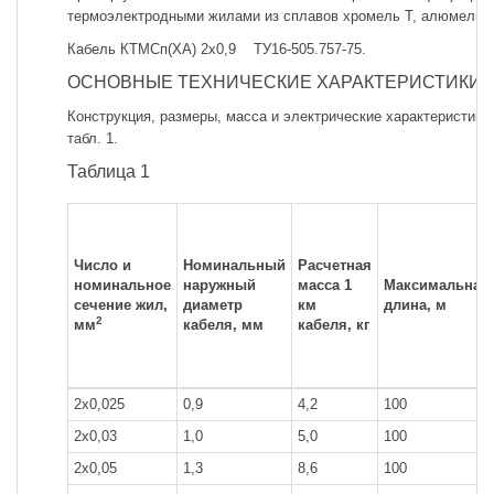
термоэлектродными жилами из сплавов хромель Т, алюмель с
Кабель КТМСп(ХА) 2x0,9 ТУ16-505.757-75.
ОСНОВНЫЕ ТЕХНИЧЕСКИЕ ХАРАКТЕРИСТИКИ
Конструкция, размеры, масса и электрические характеристики
табл. 1.
Таблица 1
Число и
Номинальный
Расчетная
номинальное
наружный
масса 1
Максимальная
сечение жил,
диаметр
км
длина, м
2
мм
кабеля, мм
кабеля, кг
2x0,025
0,9
4,2
100
2x0,03
1,0
5,0
100
2x0,05
1,3
8,6
100