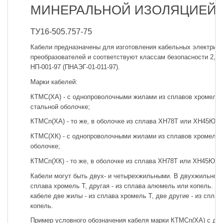
МИНЕРАЛЬНОЙ ИЗОЛЯЦИЕЙ
ТУ16-505.757-75
Кабели предназначены для изготовления кабельных электрич
преобразователей и соответствуют классам безопасности 2, 3
НП-001-97 (ПНАЭГ-01-011-97).
Марки кабелей:
КТМС(ХА) - с однопроволочными жилами из сплавов хромель 
стальной оболочке;
КТМСп(ХА) - то же, в оболочке из сплава ХН78Т или ХН45Ю;
КТМС(ХК) - с однопроволочными жилами из сплавов хромель Т
оболочке;
КТМСп(ХК) - то же, в оболочке из сплава ХН78Т или ХН45Ю.
Кабели могут быть двух- и четырехжильными. В двухжильном 
сплава хромель Т, другая - из сплава алюмель или копель. 
кабеле две жилы - из сплава хромель Т, две другие - из спла
копель.
Пример условного обозначения кабеля марки КТМСп(ХА) с дв