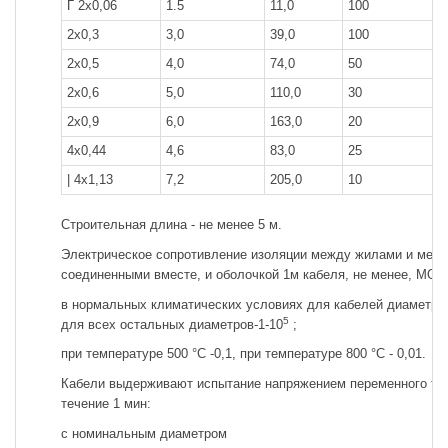
Г 2x0,06
1.5
11,0
100
2x0,3
3,0
39,0
100
2x0,5
4,0
74,0
50
2x0,6
5,0
110,0
30
2x0,9
6,0
163,0
20
4x0,44
4,6
83,0
25
| 4x1,13
7,2
205,0
10
Строительная длина - не менее 5 м.
Электрическое сопротивление изоляции между жилами и меж
соединенными вместе, и оболочкой 1м кабеля, не менее, МОм
в нормальных климатических условиях для кабелей диаметром
5
для всех остальных диаметров-1-10
;
при температуре 500 °С -0,1, при температуре 800 °С - 0,01.
Кабели выдерживают испытание напряжением переменного тока
течение 1 мин:
с номинальным диаметром