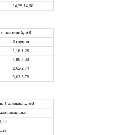
14,75-14,90
 с платиной, мВ
3 группа
1,16-1,28
1,96-2,08
2,62-2,74
3,63-3,78
ль Т-алюмель, мВ
максимальная
4,23
8,27