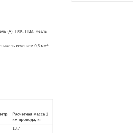
ель (А), НХК, НКМ, меаль
2
енижель сечением 0,5 мм
:
й
етр,
Расчетная масса 1
км провода, кг
13,7