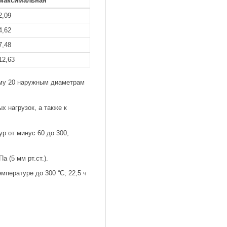
максимальная
2,09
4,62
7,48
12,63
ому 20 наружным диаметрам
х нагрузок, а также к
р от минус 60 до 300,
 (5 мм рт.ст.).
мпературе до 300 “С; 22,5 ч