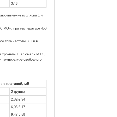
37,6
опротивление изоляции 1 м
00 МОм; при температуре 450
о тока частоты 50 Гц в
в хромель Т, алюмель МХК,
и температуре свободного
е с платиной, мВ
3 группа
2,82-2,94
6,05-6,17
9,47-9.59