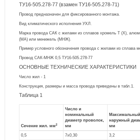
ТУ16-505.278-77 (взамен ТУ16-505.278-71)
Провод предназначен для фиксированного монтажа.
Вид климатического исполнения УХЛ.
Марка провода САК с жилами из сплавов хромель Т (X), алюм
(МА) или менижель (МНЖ).
Пример условного обозначения провода с жилами из сплава м
Провод САК-МНЖ 0,5 ТУ16-505.278-77
ОСНОВНЫЕ ТЕХНИЧЕСКИЕ ХАРАКТЕРИСТИКИ
Число жил - 1
Конструкция, размеры и масса провода приведены в табл.1.
Таблица 1
Число и
номинальный
Максимальны
диаметр проволок,
наружный диам
2
Сечение жил. мм
мм
мм
0,5
7x0,30
3,2