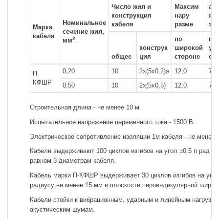
Число жил и
Максим
ал
конструкция
нару
жн
Номинальное
кабеля
разме
эы
Марка
сечение жил,
кабеля
по
по
2
мм
конструк
широкой
уз
общее
ция
стороне
ст
0,20
10
2х(5х0,2)э
12,0
7,5
П-
КФШР
0,50
10
2х(5х0,5)
12,0
7,5
Строительная длина - не менее 10 м.
Испытательное напряжение переменного тока - 1500 В.
Электрическое сопротивление изоляции 1м кабеля - не менее 
Кабели выдерживают 100 циклов изгибов на угол ±0,5 п рад по
равном 3 диаметрам кабеля.
Кабель марки П-КФШР выдерживает 30 циклов изгибов на угол 
радиусу не менее 15 мм в плоскости перпендикулярной широко
Кабели стойки к вибрационным, ударным и линейным нагрузкам
акустическим шумам.