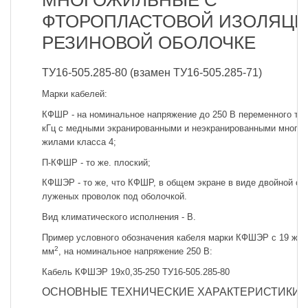
МНОГОЖИЛЬНЫЕ С
ФТОРОПЛАСТОВОЙ ИЗОЛЯЦИ
РЕЗИНОВОЙ ОБОЛОЧКЕ
ТУ16-505.285-80 (взамен ТУ16-505.285-71)
Марки кабелей:
КФШР - на номинальное напряжение до 250 В переменного ток
кГц с медными экранированными и неэкранированными много
жилами класса 4;
П-КФШР - то же. плоский;
КФШЭР - то же, что КФШР, в общем экране в виде двойной оп
луженых проволок под оболочкой.
Вид климатического исполнения - В.
Пример условного обозначения кабеля марки КФШЭР с 19 жил
2
мм
, на номинальное напряжение 250 В:
Кабель КФШЭР 19x0,35-250 ТУ16-505.285-80
ОСНОВНЫЕ ТЕХНИЧЕСКИЕ ХАРАКТЕРИСТИКИ