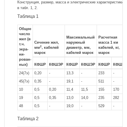
Конструкция, размер, масса и электрические характеристики 
в табл. 1, 2.
Таблица 1
Общее
число
Максимальный
Расчетная
жил (в
Сечение жил,
наружный
масса 1 км
т.ч.
2
мм
, кабелей
диаметр, мм,
кабелей, кг,
экра-
марок
кабелей марок
марок
ни-
рован-
ных)
КФШР
КФШЭР
КФШР
КФШЭР
КФШР
КФШЭ
24(7э)
0,20
-
13,3
-
233
-
45(7э)
0,35
-
19,1
-
511
-
10
0,5
0,20
11,4
11,5
155
170
19
0,5
0,35
13,0
14,0
235
282
48
0,5
-
19,0
-
529
-
Таблица 2