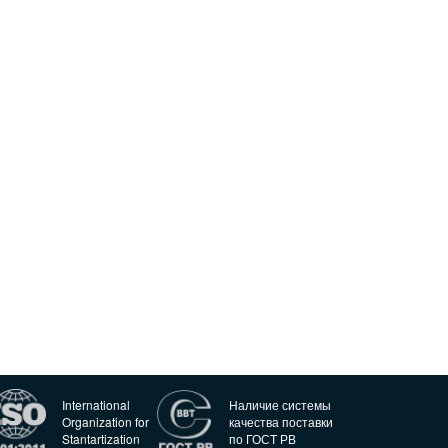
International
Наличие системы
Organization for
качества поставки
Stantartization
по ГОСТ РВ