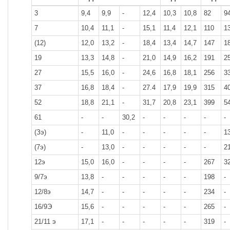
3
9,4
9,9
-
12,4
10,3
10,8
82
9
7
10,4
11,1
-
15,1
11,4
12,1
110
1
(12)
12,0
13,2
-
18,4
13,4
14,7
147
1
19
13,3
14,8
-
21,0
14,9
16,2
191
2
27
15,5
16,0
-
24,6
16,8
18,1
256
3
37
16,8
18,4
-
27.4
17,9
19,9
315
4
52
18,8
21,1
-
31,7
20,8
23,1
399
5
61
-
-
30,2
-
-
-
-
-
(Зэ)
-
11,0
-
-
-
-
-
1
(7э)
-
13,0
-
-
-
-
-
2
12э
15,0
16,0
-
-
-
-
267
3
9/7э
13,8
-
-
-
-
-
198
-
12/8э
14,7
-
-
-
-
-
234
-
16/9Э
15,6
-
-
-
-
-
265
-
21/11 э
17,1
-
-
-
-
-
319
-