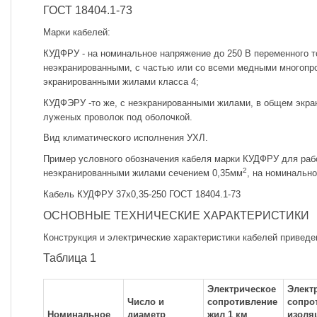
ГОСТ 18404.1-73
Марки кабелей:
КУДФРУ - на номинальное напряжение до 250 В переменного то
неэкранированными, с частью или со всеми медными многоп
экранированными жилами класса 4;
КУДФЭРУ -то же, с неэкранированными жилами, в общем экран
луженых проволок под оболочкой.
Вид климатического исполнения УХЛ.
Пример условного обозначения кабеля марки КУДФРУ для раб
2
неэкранированными жилами сечением 0,35мм
, на номинально
Кабель КУДФРУ 37x0,35-250 ГОСТ 18404.1-73
ОСНОВНЫЕ ТЕХНИЧЕСКИЕ ХАРАКТЕРИСТИКИ
Конструкция и электрические характеристики кабелей приведен
Таблица 1
Электрическое
Элект
Число и
сопротивление
сопро
Номинальное
диаметр
жил 1 км
изоля