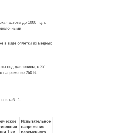
ка частоты до 1000 Гц, с
роволочными
е в виде оплетки из медных
оты под давлением, с 37
е напряжение 250 В:
ы в табл.1.
рическое
Испытательное
тивление
напряжение
ции 1 км
переменного