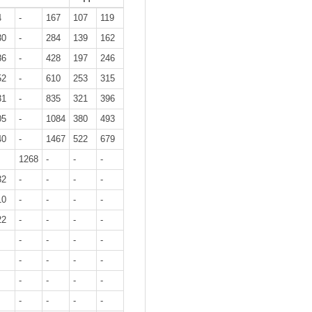
4
-
167
107
119
30
-
284
139
162
86
-
428
197
246
52
-
610
253
315
31
-
835
321
396
05
-
1084
380
493
40
-
1467
522
679
1268
-
-
-
32
-
-
-
-
10
-
-
-
-
22
-
-
-
-
-
-
-
-
-
-
-
-
-
-
-
-
-
-
-
-