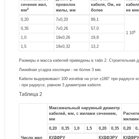
сечение жил,
проволок
кабеля, Ом, не
кабел
2
мм
жилы, мм
более
не ме
0,20
7x0,20
89,1
0,35
7x0,26
57,0
6
1 10
1,0
19x0,26
19,8
1,5
19x0,32
13,2
Размеры и масса кабелей приведены в табл.2. Строительная дл
Линейная усадка изоляции - не более 3 мм.
Кабели выдерживают 100 изгибов на угол ±180° при радиусе изг
- при радиусе, равном 3 диаметрам кабеля.
Таблица 2
Максимальный наружный диаметр
кабелей, мм, с жилами сечением,
Расчетн
мм
жилами 
0,20
0,35
1,0
1,5
0,20
0,35
0,20
0
Число жил
КУДФРУ
КУДФЭРУ
КУДФР