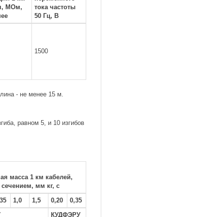
я, МОм,
тока частоты
нее
50 Гц, В
1500
ина - не менее 15 м.
иба, равном 5, и 10 изгибов
ая масса 1 км кабелей,
сечением, мм кг, с
,35
1,0
1,5
0,20
0,35
У
КУДФЭРУ