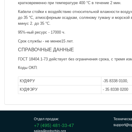
кратковременно при температуре 400 °С в течение 2 мин.
Кабели стойки к воздействию относительной влажности возду
до 35 °С, атмосферным осадкам, соляному туману и морской 
минус 2. до 35 °С.
95%-ный ресурс - 17000 ч.
Срок службы - не менее15 лет.
СПРАВОЧНЫЕ ДАННЫЕ
ГОСТ 18404.1-73 действует без ограничения срока, с тремя из
Коды ОКП:
КУДФРУ
-35 8338 0100,
КУДФЭРУ
- 35 8338 0200
Отдел продаж:
Техническ
+7 (495) 481-33-47
support@op
sales@optochip.org