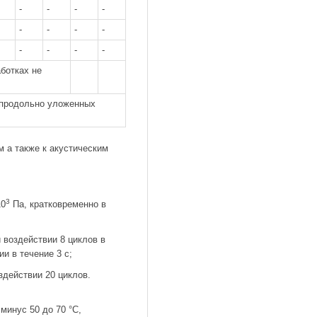
-
-
-
-
-
-
-
-
-
-
-
-
ботках не
и продольно уложенных
 а также к акустическим
3
10
Па, кратковременно в
и воздействии 8 циклов в
ии в течение 3 с;
оздействии 20 циклов.
минус 50 до 70 °С,