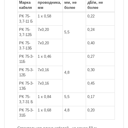
Марка
проводника,
мм, не
дБ/м, не
кабеля
мм
более
более
РК 75-
1 х 0,58
0,22
3,7-11 Б
РК 75-
7x0,20
0,24
5,5
3,7-12Б
РК 75-
7x0,20
0,40
3.7-13Б
РК 75-3-
1 х 0,46
0,27
11Б
РК 75-3-
7x0,16
0,30
4,8
12Б
РК 75-3-
7x0,16
0,45
1ЗБ
РК 75-
1 х 0,84
5,5
0,17
3,7-31 Б
РК 75-3-
1 х 0,68
4,8
0,20
31Б