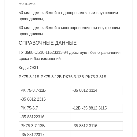
монтаже:
50 мм - для кабелей с однопроволочным внутренним
проводником;
40 мм - для кабелей с многопроволочным внутренним
проводником.
СПРАВОЧНЫЕ ДАННЫЕ
ТУ 3588-ЭБ10-11623313-94 действуют без ограничения
срока и без изменений.
Коды ОКП:
РК75-3-11Б РК75-3-12Б РК75-3-13Б РК75-3-31Б
РК 75-3,7-11Б
-35 8812 3114
-35 8812 2315
РК 75-3,7
-12Б -35 8812 3115
-35 88122316
РК75-3.7-13Б
-35 8812 3116
-35 88122317