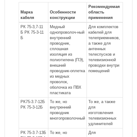
Рекомендуемая
Марка
Особенности
область
кабеля
конструкции
применения
РК 75-3,7-11
Медный
Для комплектов
Б РК 75-3-11
однопроволоч-ный
кабелей для
Б
внутренний
телеприемников,
проводник,
а также для
сплошная
антенных
изоляция из
телеспусков и
полиэтилена (ПЭ),
телевизионной
внешний
проводки внутри
проводник-оплетка
помещений
из медных
проволок,
оболочка из ПВХ
пластиката
РК75-3.7-12Б
То же, но
То же, а также
РК 75-3-12Б
внутренний
для
проводник
изготовления
многопроволочный
телевизионных
удлинителей
РК 75-3.7-13Б
То же, но
Для