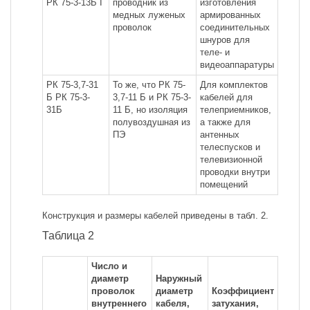
РК 75-3-13Б I
проводник из
изготовления
медных луженых
армированных
проволок
соединительных
шнуров для
теле- и
видеоаппаратуры
РК 75-3,7-31
То же, что РК 75-
Для комплектов
Б РК 75-3-
3,7-11 Б и РК 75-3-
кабелей для
31Б
11 Б, но изоляция
телеприемников,
полувоздушная из
а также для
ПЭ
антенных
телеспусков и
телевизионной
проводки внутри
помещений
Конструкция и размеры кабелей приведены в табл. 2.
Таблица 2
Число и
диаметр
Наружный
проволок
диаметр
Коэффициент
внутреннего
кабеля,
затухания,