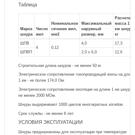
Таблица
Расчетная
Номинальное
Максимальный
масса 1
Марка
Число
сечение жил,
наружный
км шнура,
шнура
жил
мм2
размер, мм
кг
ШПВ
4,0
17,3
4
0,12
ШПВП
2,0 х 6,0
12,6
Строительная длина шнуров - не менее 50 м.
Электрическое сопротивление токопроводящей жилы на длине
1 км - не более 174,0 Ом.
Электрическое сопротивление изоляции на длине 1 км шну­ра -
не менее 2000 МОм.
Шнуры выдерживают 1000 циклов многократных изгибов.
Срок службы - не менее 8 лет.
УСЛОВИЯ ЭКСПЛУАТАЦИИ
Шнуры предназначены для эксплуатации при температуре