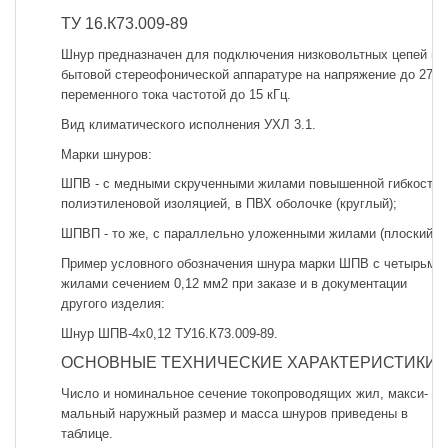
ТУ 16.К73.009-89
Шнур предназначен для подключения низковольтных цепей в
бытовой стереофонической аппаратуре на напряжение до 27 В
переменного тока частотой до 15 кГц.
Вид климатического исполнения УХЛ 3.1.
Марки шнуров:
ШПВ - с медными скрученными жилами повышенной гибкости 
полиэтиленовой изоляцией, в ПВХ оболочке (круглый);
ШПВП - то же, с параллельно уложенными жилами (плос­кий).
Пример условного обозначения шнура марки ШПВ с четы­рьмя
жилами сечением 0,12 мм2 при заказе и в документации
другого изделия:
Шнур ШПВ-4х0,12 ТУ16.К73.009-89.
ОСНОВНЫЕ ТЕХНИЧЕСКИЕ ХАРАКТЕРИСТИКИ
Число и номинальное сечение токопроводящих жил, макси­
мальный наружный размер и масса шнуров приведены в
таблице.