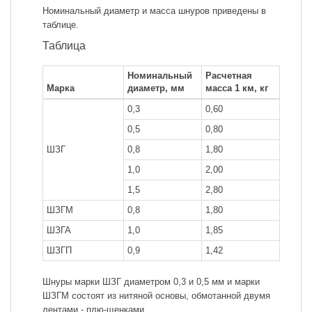
Номинальный диаметр и масса шнуров приведены в
таблице.
Таблица
Номинальный
Расчетная
Марка
диаметр, мм
масса 1 км, кг
0,3
0,60
0,5
0,80
ШЗГ
0,8
1,80
1,0
2,00
1,5
2,80
ШЗГМ
0,8
1,80
ШЗГА
1,0
1,85
ШЗГП
0,9
1,42
Шнуры марки ШЗГ диаметром 0,3 и 0,5 мм и марки
ШЗГМ состоят из нитяной основы, обмотанной двумя
лентами - плю-щенками.