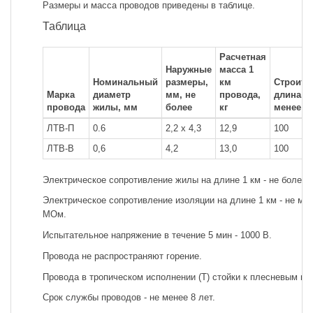
Размеры и масса проводов приведены в таблице.
Таблица
Расчетная
Наружные
масса 1
Номинальный
размеры,
км
Строите
Марка
диаметр
мм, не
провода,
длина, м
провода
жилы, мм
более
кг
менее
ЛТВ-П
0.6
2,2 х 4,3
12,9
100
ЛТВ-В
0,6
4,2
13,0
100
Электрическое сопротивление жилы на длине 1 км - не более 
Электрическое сопротивление изоляции на длине 1 км - не ме
МОм.
Испытательное напряжение в течение 5 мин - 1000 В.
Провода не распространяют горение.
Провода в тропическом исполнении (Т) стойки к плесневым гр
Срок службы проводов - не менее 8 лет.