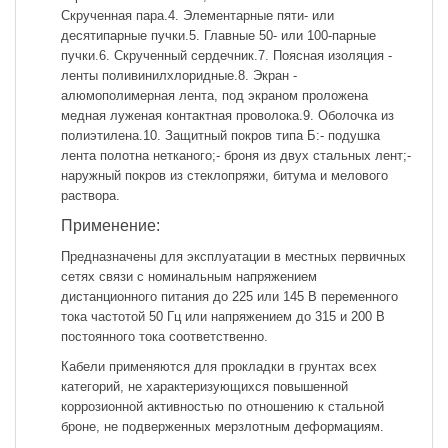
Скрученная пара.4. Элементарные пяти- или
десятипарные пучки.5. Главные 50- или 100-парные
пучки.6. Скрученный сердечник.7. Поясная изоляция -
ленты поливинилхлоридные.8. Экран -
алюмополимерная лента, под экраном проложена
медная луженая контактная проволока.9. Оболочка из
полиэтилена.10. Защитный покров типа Б:- подушка
лента полотна нетканого;- броня из двух стальных лент;-
наружный покров из стеклопряжи, битума и мелового
раствора.
Применение:
Предназначены для эксплуатации в местных первичных
сетях связи с номинальным напряжением
дистанционного питания до 225 или 145 В переменного
тока частотой 50 Гц или напряжением до 315 и 200 В
постоянного тока соответственно.
Кабели применяются для прокладки в грунтах всех
категорий, не характеризующихся повышенной
коррозионной активностью по отношению к стальной
броне, не подверженных мерзлотным деформациям.