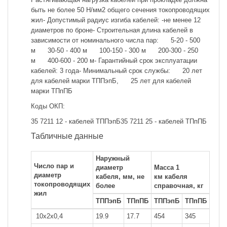
быть не более 50 Н/мм2 общего сечения токопроводящих
жил- Допустимый радиус изгиба кабелей: -не менее 12
диаметров по броне- Строительная длина кабелей в
зависимости от номинального числа пар: 5-20 - 500
м 30-50 - 400 м 100-150 - 300 м 200-300 - 250
м 400-600 - 200 м- Гарантийный срок эксплуатации
кабелей: 3 года- Минимальный срок службы: 20 лет
для кабелей марки ТППэпБ, 25 лет для кабелей
марки ТПпПБ
Коды ОКП:
35 7211 12 - кабелей ТППэпБ35 7211 25 - кабелей ТПпПБ
Табличные данные
Наружный
Число пар и
диаметр
Масса 1
диаметр
кабеля, мм, не
км кабеля
токопроводящих
более
справочная, кг
жил
ТППэпБ
ТПпПБ
ТППэпБ
ТПпПБ
10x2x0,4
19.9
17.7
454
345