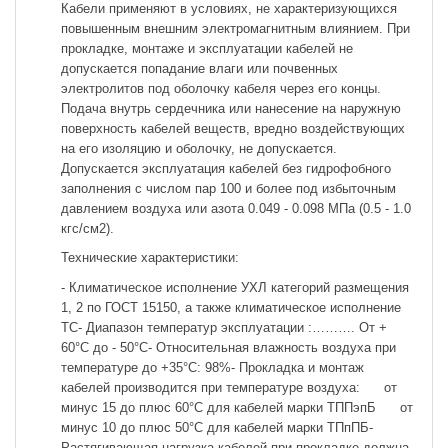
Кабели применяют в условиях, не характеризующихся
повышенным внешним электромагнитным влиянием. При
прокладке, монтаже и эксплуатации кабелей не
допускается попадание влаги или почвенных
электролитов под оболочку кабеля через его концы.
Подача внутрь сердечника или нанесение на наружную
поверхность кабелей веществ, вредно воздействующих
на его изоляцию и оболочку, не допускается.
Допускается эксплуатация кабелей без гидрофобного
заполнения с числом пар 100 и более под избыточным
давлением воздуха или азота 0.049 - 0.098 МПа (0.5 - 1.0
кгс/см2).
Технические характеристики:
- Климатическое исполнение УХЛ категорий размещения
1, 2 по ГОСТ 15150, а также климатическое исполнение
ТС- Диапазон температур эксплуатации :………. От +
60°С до - 50°С- Относительная влажность воздуха при
температуре до +35°С: 98%- Прокладка и монтаж
кабелей производится при температуре воздуха: от
минус 15 до плюс 60°С для кабелей марки ТППэпБ от
минус 10 до плюс 50°С для кабелей марки ТПпПБ-
Растягивающая нагрузка кабелей при прокладке должна