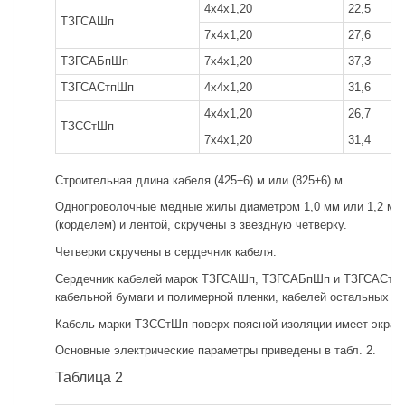
4x4x1,20
22,5
ТЗГСАШп
7x4x1,20
27,6
ТЗГСАБпШп
7x4x1,20
37,3
ТЗГСАСтпШп
4x4x1,20
31,6
4x4x1,20
26,7
ТЗССтШп
7x4x1,20
31,4
Строительная длина кабеля (425±6) м или (825±6) м.
Однопроволочные медные жилы диаметром 1,0 мм или 1,2 мм
(корделем) и лентой, скручены в звездную четверку.
Четверки скручены в сердечник кабеля.
Сердечник кабелей марок ТЗГСАШп, ТЗГСАБпШп и ТЗГСАСтпШ
кабельной бумаги и полимерной пленки, кабелей остальных ма
Кабель марки ТЗССтШп поверх поясной изоляции имеет экран
Основные электрические параметры приведены в табл. 2.
Таблица 2