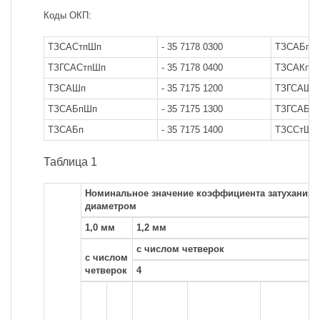
Коды ОКП:
ТЗСАСтпШп
- 35 7178 0300
ТЗСАБпГ
ТЗГСАСтпШп
- 35 7178 0400
ТЗСАКпШ
ТЗСАШп
- 35 7175 1200
ТЗГСАШп
ТЗСАБпШп
- 35 7175 1300
ТЗГСАБп
ТЗСАБп
- 35 7175 1400
ТЗССтШп
Таблица 1
Номинальное значение коэффициента затухания К
диаметром
1,0 мм
1,2 мм
с числом четверок
с числом
четверок
4