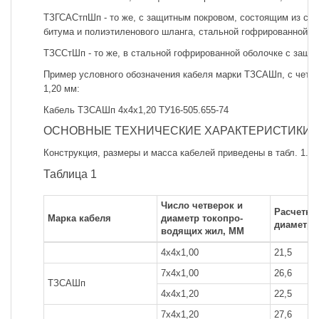
ТЗГСАСтпШп - то же, с защитным покровом, состоящим из сло
битума и полиэтиленового шланга, стальной гофрированной бр
ТЗССтШп - то же, в стальной гофрированной оболочке с защи
Пример условного обозначения кабеля марки ТЗСАШп, с четы
1,20 мм:
Кабель ТЗСАШп 4x4x1,20 ТУ16-505.655-74
ОСНОВНЫЕ ТЕХНИЧЕСКИЕ ХАРАКТЕРИСТИКИ
Конструкция, размеры и масса кабелей приведены в табл. 1.
Таблица 1
Число четверок и
Расчетны
Марка кабеля
диаметр токопро-
диаметр,
водящих жил, ММ
4x4x1,00
21,5
7x4x1,00
26,6
ТЗСАШп
4x4x1,20
22,5
7x4x1,20
27,6