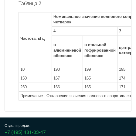
Таблица 2
Номинальное значение волнового сопрот
четверок
4
7
Частота, кГц
в
в стальной
централ
алюминиевой
гофрированной
четверк
оболочке
оболочке
10
190
199
195
150
167
165
174
250
166
165
171
Примечание - Отклонение значения волнового сопротивления 
Отдел продаж:
+7 (495) 481-33-47