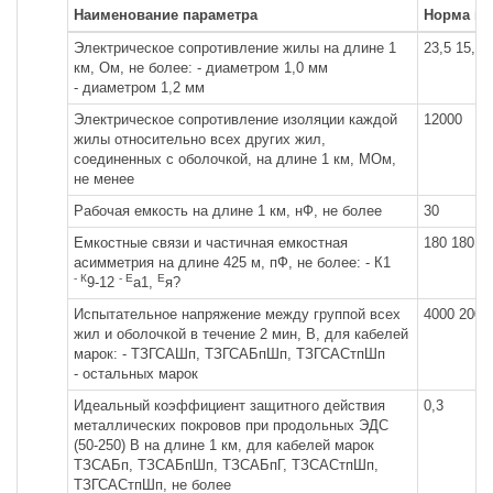
Наименование параметра
Норма па
Электрическое сопротивление жилы на длине 1
23,5 15,9
км, Ом, не более: - диаметром 1,0 мм
- диаметром 1,2 мм
Электрическое сопротивление изоляции каждой
12000
жилы относительно всех других жил,
соединенных с оболочкой, на длине 1 км, МОм,
не менее
Рабочая емкость на длине 1 км, нФ, не более
30
Емкостные связи и частичная емкостная
180 180 7
асимметрия на длине 425 м, пФ, не более: - К1
- К
- Е
Е
9-12
а1,
я?
Испытательное напряжение между группой всех
4000 2000
жил и оболочкой в течение 2 мин, В, для кабелей
марок: - ТЗГСАШп, ТЗГСАБпШп, ТЗГСАСтпШп
- остальных марок
Идеальный коэффициент защитного действия
0,3
металлических покровов при продольных ЭДС
(50-250) В на длине 1 км, для кабелей марок
ТЗСАБп, ТЗСАБпШп, ТЗСАБпГ, ТЗСАСтпШп,
ТЗГСАСтпШп, не более