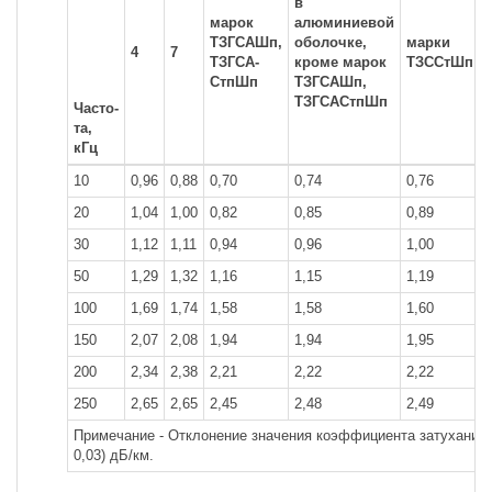
в
марок
алюминиевой
ТЗГСАШп,
оболочке,
марки
4
7
ТЗГСА-
кроме марок
ТЗССтШп
СтпШп
ТЗГСАШп,
ТЗГСАСтпШп
Часто-
та,
кГц
10
0,96
0,88
0,70
0,74
0,76
20
1,04
1,00
0,82
0,85
0,89
30
1,12
1,11
0,94
0,96
1,00
50
1,29
1,32
1,16
1,15
1,19
100
1,69
1,74
1,58
1,58
1,60
150
2,07
2,08
1,94
1,94
1,95
200
2,34
2,38
2,21
2,22
2,22
250
2,65
2,65
2,45
2,48
2,49
Примечание - Отклонение значения коэффициента затухания о
0,03) дБ/км.