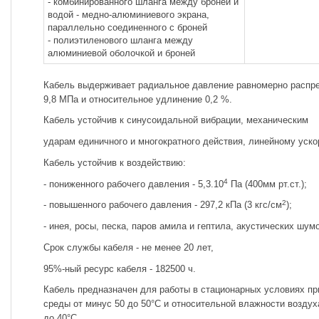
- комбинированного шланга между броней и
водой - медно-алюминиевого экрана,
параллельно соединенного с броней
- полиэтиленового шланга между
алюминиевой оболочкой и броней
Кабель выдерживает радиальное давление равномерно распре
9,8 МПа и относительное удлинение 0,2 %.
Кабель устойчив к синусоидальной вибрации, механическим
ударам единичного и многократного действия, линейному уско
Кабель устойчив к воздействию:
4
- пониженного рабочего давления - 5,3.10
Па (400мм рт.ст.);
2
- повышенного рабочего давления - 297,2 кПа (3 кгс/см
);
- инея, росы, песка, паров амила и гептила, акустических шум
Срок службы кабеля - не менее 20 лет,
95%-ный ресурс кабеля - 182500 ч.
Кабель предназначен для работы в стационарных условиях п
среды от минус 50 до 50°С и относительной влажности воздух
до 40°С.