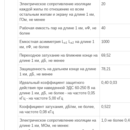
Электрическое сопротивление изоляции
20
каждой жилы по отношению ко всем
остальным жилам и экрану на длине 1 км,
ГОм, не менее
Рабочая емкость пар на длине 1 км, нФ, не
40
более
Емкостная асимметрия L
L
на длине 1
1000
a1
a2
км, пФ, не более
Переходное затухание на ближнем конце на
69,52
длине 1 км, дБ, не менее
Защищенность на дальнем конце на длине
78,21
1 км, дБ, не менее
Идеальный коэффициент защитного
0,40 0,03
действия при наведенной ЭДС 60-250 В на
длине 1 км, дБ, не более - на частоте 0,05
кГц - на частоте 5,00 кГц
Коэффициент затухания, дБ/км, не более,
0,522
на частоте 0,08 кГц
Электрическое сопротивление изоляции на
1,0 не более 0,4
длине 1 км, МОм, не менее: