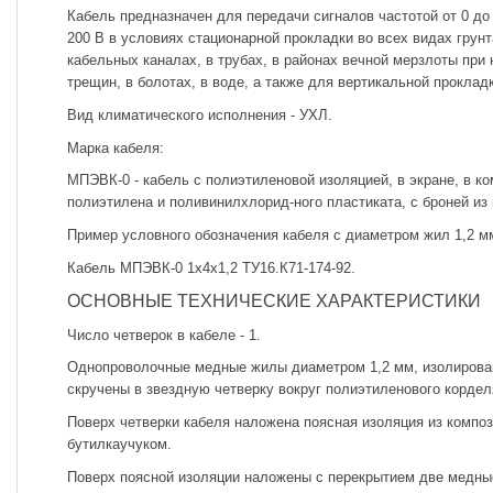
Кабель предназначен для передачи сигналов частотой от 0 до
200 В в условиях стационарной прокладки во всех видах грунт
кабельных каналах, в трубах, в районах вечной мерзлоты при
трещин, в болотах, в воде, а также для вертикальной проклад
Вид климатического исполнения - УХЛ.
Марка кабеля:
МПЭВК-0 - кабель с полиэтиленовой изоляцией, в экране, в к
полиэтилена и поливинилхлорид-ного пластиката, с броней из
Пример условного обозначения кабеля с диаметром жил 1,2 м
Кабель МПЭВК-0 1х4х1,2 ТУ16.К71-174-92.
ОСНОВНЫЕ ТЕХНИЧЕСКИЕ ХАРАКТЕРИСТИКИ
Число четверок в кабеле - 1.
Однопроволочные медные жилы диаметром 1,2 мм, изолирова
скручены в звездную четверку вокруг полиэтиленового кордел
Поверх четверки кабеля наложена поясная изоляция из компо
бутилкаучуком.
Поверх поясной изоляции наложены с перекрытием две медные