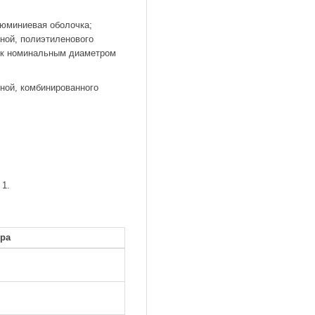
люминиевая оболочка;
ной, полиэтиленового
лок номинальным диаметром
ной, комбинированного
 1.
ра