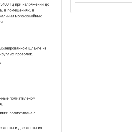
 3400 Гц при напряжении до
а, в помещениях, в
 наличии моро-зобойных
ки.
омбинированном шланге из
 круглых проволок.
м:
нные полиэтиленом,
я.
зиции полиэтилена с
 ленты и две ленты из