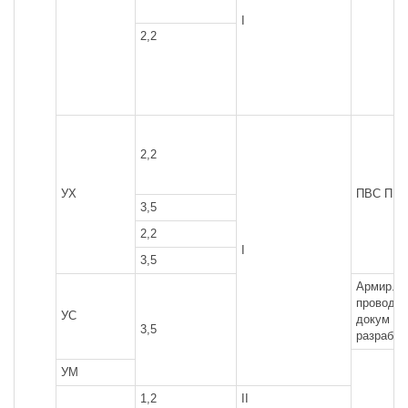
I
2,2
2,2
УХ
ПВС ПР
3,5
2,2
I
3,5
Армир.
провода 
УС
докум
3,5
разработ
УМ
1,2
II