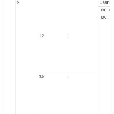
У
ШВВП Ш
ПВС ПР
ПВС, ПР
1,2
II
3,5
I