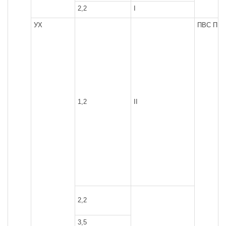
2,2
I
УХ
ПВС ПР
1,2
II
2,2
3,5