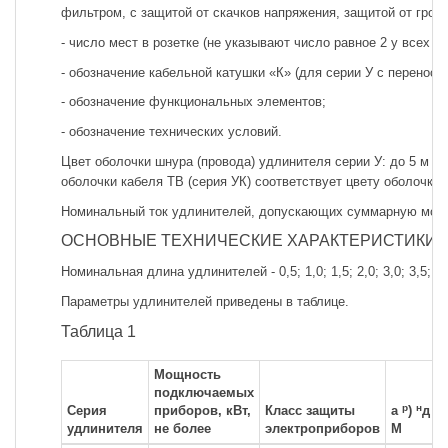
фильтром, с защитой от скачков напряжения, защитой от гроз
- число мест в розетке (не указывают число равное 2 у всех у
- обозначение кабельной катушки «К» (для серии У с переносн
- обозначение функциональных элементов;
- обозначение технических условий.
Цвет оболочки шнура (провода) удлинителя серии У: до 5 м - 
оболочки кабеля ТВ (серия УК) соответствует цвету оболочки 
Номинальный ток удлинителей, допускающих суммарную мощност
ОСНОВНЫЕ ТЕХНИЧЕСКИЕ ХАРАКТЕРИСТИКИ
Номинальная длина удлинителей - 0,5; 1,0; 1,5; 2,0; 3,0; 3,5; 5,0;
Параметры удлинителей приведены в таблице.
Таблица 1
Мощность
подключаемых
р
н
Серия
приборов, кВт,
Класс защиты
а
)
д ш
удлинителя
не более
электроприборов
М