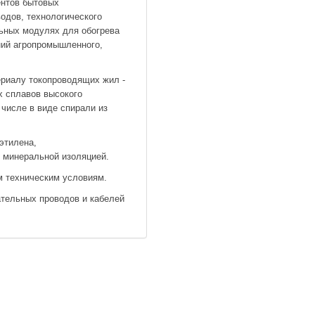
ентов бытовых
водов, технологического
льных модулях для обогрева
ний агропромышленного,
ериалу токопроводящих жил -
х сплавов высокого
 числе в виде спирали из
этилена,
с минеральной изоляцией.
м техническим условиям.
ательных проводов и кабелей