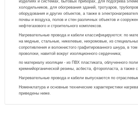
изделиях и системах, бытовых приборах, для подогрева элем
холодильников, для обогревания зданий, тротуаров, трубопро
оборудования и других объектов, а также в электронагревате
почвы и воздуха, полов и стен различных объектов и сооруже
нефтегазового и строительного комплексов.
Нагревательные провода и кабели классифицируются: по мат
на медные, стальные, никелевые, нихромовые, из специальны
сопротивления и волокнистого графитированного шнура, в том
проволоки, навитой вокруг изоляционного сердечника;
по материалу изоляции - из ПВХ пластиката, облученного поли
кремнийорганической резины, асбеста, фторопласта, а также 
Нагревательные провода и кабели выпускаются по отраслевы
Номенклатура и основные технические характеристики нагрев
приведены ниже.