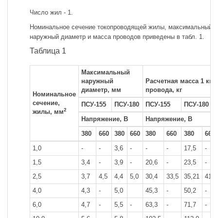
Число жил - 1.
Номинальное сечение токопроводящей жилы, максимальный
наружный диаметр и масса проводов приведены в табл. 1.
Таблица 1
Максимальный
наружный
Расчетная масса 1 км
диаметр, мм
провода, кг
Номинальное
сечение,
ПСУ-155
ПСУ-180
ПСУ-155
ПСУ-180
2
жилы, мм
Напряжение, В
Напряжение, В
380
660
380
660
380
660
380
660
1,0
-
-
3,6
-
-
-
17,5
-
1,5
3,4
-
3,9
-
20,6
-
23,5
-
2,5
3,7
4,5
4,4
5,0
30,4
33,5
35,21
41,4
4,0
4,3
-
5,0
45,3
-
50,2
-
6,0
4,7
-
5,5
-
63,3
-
71,7
-