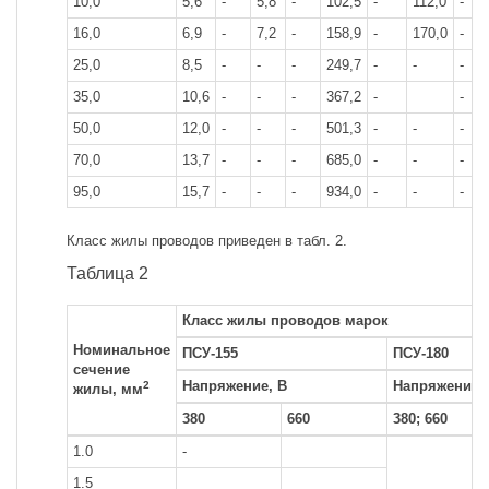
10,0
5,6
-
5,8
-
102,5
-
112,0
-
16,0
6,9
-
7,2
-
158,9
-
170,0
-
25,0
8,5
-
-
-
249,7
-
-
-
35,0
10,6
-
-
-
367,2
-
-
50,0
12,0
-
-
-
501,3
-
-
-
70,0
13,7
-
-
-
685,0
-
-
-
95,0
15,7
-
-
-
934,0
-
-
-
Класс жилы проводов приведен в табл. 2.
Таблица 2
Класс жилы проводов марок
Номинальное
ПСУ-155
ПСУ-180
сечение
Напряжение, В
Напряжение,
2
жилы, мм
380
660
380; 660
1.0
-
1.5