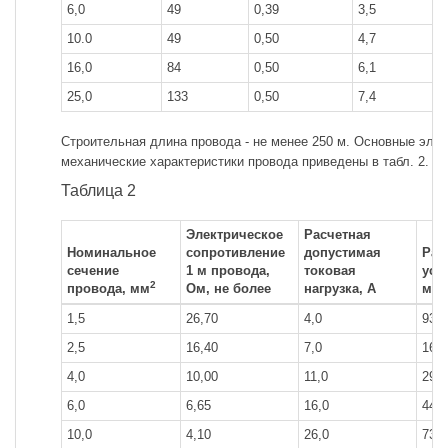
6,0
49
0,39
3,5
10.0
49
0,50
4,7
16,0
84
0,50
6,1
25,0
133
0,50
7,4
Строительная длина провода - не менее 250 м. Основные элек
механические характеристики провода приведены в табл. 2.
Таблица 2
Электрическое
Расчетная
Номинальное
сопротивление
допустимая
Раз
сечение
1 м провода,
токовая
уси
2
провода, мм
Ом, не более
нагрузка, А
мен
1,5
26,70
4,0
931
2,5
16,40
7,0
161
4,0
10,00
11,0
294
6,0
6,65
16,0
441
10,0
4,10
26,0
735