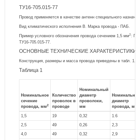
ТУ16-705.015-77
Провод применяется в качестве антенн специального назначен
Вид климатического исполнения В. Марка провода - ПАБ.
2
Пример условного обозначения провода сечением 1,5 мм
: Пр
ТУ16-705.015-77.
ОСНОВНЫЕ ТЕХНИЧЕСКИЕ ХАРАКТЕРИСТИКИ
Конструкция, размеры и масса провода приведены в табл. 1.
Таблица 1
Номинальный
Номинальное
Количество
диаметр
Номинальны
сечение
проволок в
проволоки,
диаметр
2
провода, мм
проводе
мм
провода, мм
1,5
19
0,32
1.6
2,5
49
0,26
2,3
4,0
49
0,32
2,9