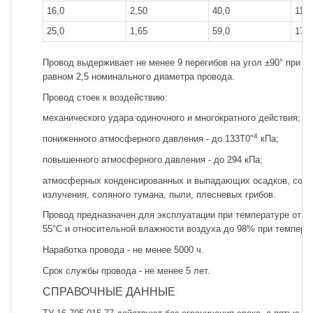
16,0
2,50
40,0
117
25,0
1,65
59,0
176
Провод выдерживает не менее 9 перегибов на угол ±90° при ра
равном 2,5 номинального диаметра провода.
Провод стоек к воздействию:
механического удара одиночного и многократного действия;
4
пониженного атмосферного давления - до 133Т0"
кПа;
повышенного атмосферного давления - до 294 кПа;
атмосферных конденсированных и выпадающих осадков, солн
излучения, соляного тумана, пыли, плесневых грибов.
Провод предназначен для эксплуатации при температуре от м
55°С и относительной влажности воздуха до 98% при температ
Наработка провода - не менее 5000 ч.
Срок службы провода - не менее 5 лет.
СПРАВОЧНЫЕ ДАННЫЕ