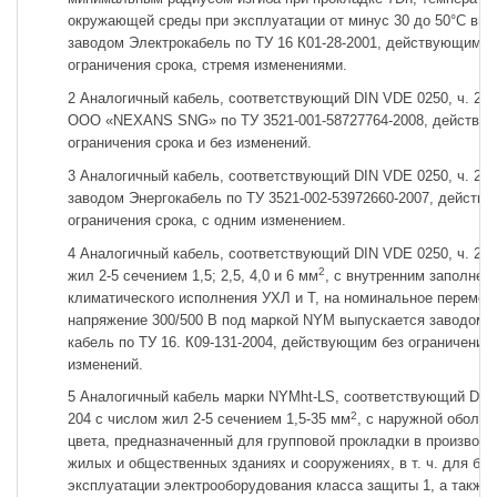
окружающей среды при эксплуатации от минус 30 до 50°С вып
заводом Электрокабель по ТУ 16 К01-28-2001, действующим б
ограничения срока, стремя изменениями.
2 Аналогичный кабель, соответствующий DIN VDE 0250, ч. 20
ООО «NEXANS SNG» по ТУ 3521-001-58727764-2008, действу
ограничения срока и без изменений.
3 Аналогичный кабель, соответствующий DIN VDE 0250, ч. 20
заводом Энергокабель по ТУ 3521-002-53972660-2007, действ
ограничения срока, с одним изменением.
4 Аналогичный кабель, соответствующий DIN VDE 0250, ч. 204
2
жил 2-5 сечением 1,5; 2,5, 4,0 и 6 мм
, с внутренним заполнен
климатического исполнения УХЛ и Т, на номинальное перемен
напряжение 300/500 В под маркой NYM выпускается заводом 
кабель по ТУ 16. К09-131-2004, действующим без ограничения 
изменений.
5 Аналогичный кабель марки NYMht-LS, соответствующий DIN 
2
204 с числом жил 2-5 сечением 1,5-35 мм
, с наружной оболоч
цвета, предназначенный для групповой прокладки в производс
жилых и общественных зданиях и сооружениях, в т. ч. для бе
эксплуатации электрооборудования класса защиты 1, а также 