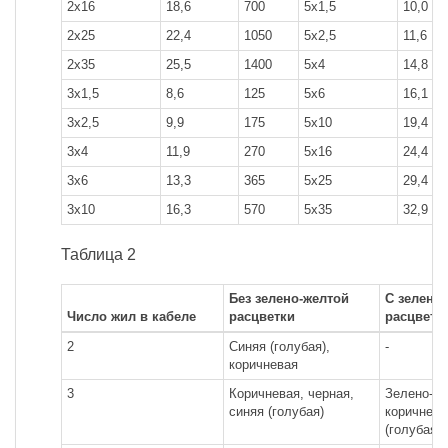
2x16
18,6
700
5x1,5
10,0
2x25
22,4
1050
5x2,5
11,6
2x35
25,5
1400
5x4
14,8
3x1,5
8,6
125
5x6
16,1
3x2,5
9,9
175
5x10
19,4
3x4
11,9
270
5x16
24,4
3x6
13,3
365
5x25
29,4
3x10
16,3
570
5x35
32,9
Таблица 2
Без зелено-желтой
С зелено
Число жил в кабеле
расцветки
расцветк
2
Синяя (голубая),
-
коричневая
3
Коричневая, черная,
Зелено-же
синяя (голубая)
коричнева
(голубая)