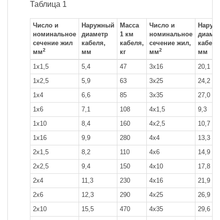
Таблица 1
Число и
Наружный
Масса
Число и
Наруж
номинальное
диаметр
1 км
номинальное
диаме
сечение жил
кабеля,
кабеля,
сечение жил,
кабеля
2
2
мм
мм
кг
мм
мм
1x1,5
5,4
47
3x16
20,1
1x2,5
5,9
63
3x25
24,2
1x4
6,6
85
3x35
27,0
1x6
7,1
108
4x1,5
9,3
1x10
8,4
160
4x2,5
10,7
1x16
9,9
280
4x4
13,3
2x1,5
8,2
110
4x6
14,9
2x2,5
9,4
150
4x10
17,8
2x4
11,3
230
4x16
21,9
2x6
12,3
290
4x25
26,9
2x10
15,5
470
4x35
29,6