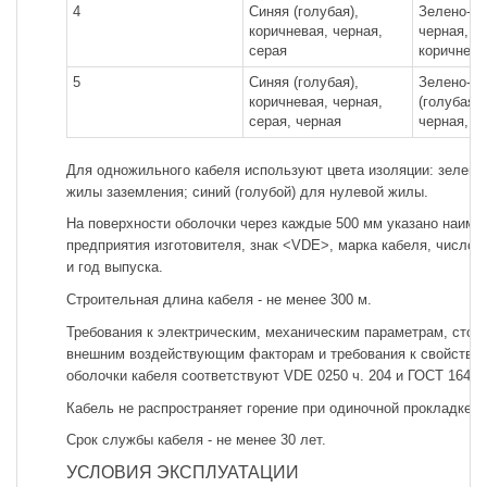
4
Синяя (голубая),
Зелено-же
коричневая, черная,
черная, с
серая
коричнева
5
Синяя (голубая),
Зелено-же
коричневая, черная,
(голубая),
серая, черная
черная, с
Для одножильного кабеля используют цвета изоляции: зелен
жилы заземления; синий (голубой) для нулевой жилы.
На поверхности оболочки через каждые 500 мм указано наиме
предприятия изготовителя, знак <VDE>, марка кабеля, число 
и год выпуска.
Строительная длина кабеля - не менее 300 м.
Требования к электрическим, механическим параметрам, стойк
внешним воздействующим факторам и требования к свойствам
оболочки кабеля соответствуют VDE 0250 ч. 204 и ГОСТ 16442
Кабель не распространяет горение при одиночной прокладке.
Срок службы кабеля - не менее 30 лет.
УСЛОВИЯ ЭКСПЛУАТАЦИИ