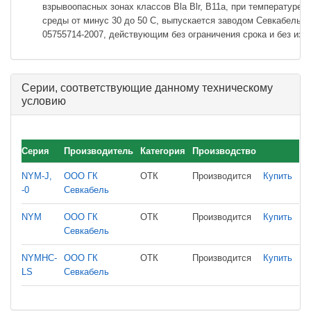
взрывоопасных зонах классов Bla Blr, В11а, при температуре
среды от минус 30 до 50 С, выпускается заводом Севкабель по
05755714-2007, действующим без ограничения срока и без изм
Серии, соответствующие данному техническому
условию
Серия
Производитель
Категория
Производство
NYM-J,
ООО ГК
ОТК
Производится
Купить
-0
Севкабель
NYM
ООО ГК
ОТК
Производится
Купить
Севкабель
NYMHC-
ООО ГК
ОТК
Производится
Купить
LS
Севкабель