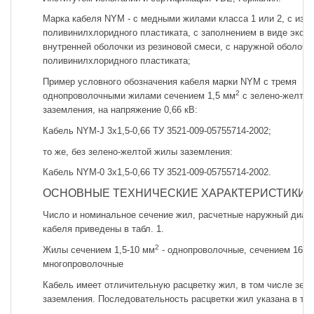
Марка кабеля NYM - с медными жилами класса 1 или 2, с изол
поливинилхлоридного пластиката, с заполнением в виде экст
внутренней оболочки из резиновой смеси, с наружной оболочк
поливинилхлоридного пластиката;
Пример условного обозначения кабеля марки NYM с тремя
2
однопроволочными жилами сечением 1,5 мм
с зелено-желтой
заземления, на напряжение 0,66 кВ:
Кабель NYM-J 3x1,5-0,66 ТУ 3521-009-05755714-2002;
то же, без зелено-желтой жилы заземления:
Кабель NYM-0 3x1,5-0,66 ТУ 3521-009-05755714-2002.
ОСНОВНЫЕ ТЕХНИЧЕСКИЕ ХАРАКТЕРИСТИКИ
Число и номинальное сечение жил, расчетные наружный диам
кабеля приведены в табл. 1.
2
Жилы сечением 1,5-10 мм
- однопроволочные, сечением 16-3
многопроволочные
Кабель имеет отличительную расцветку жил, в том числе зел
заземления. Последовательность расцветки жил указана в табл