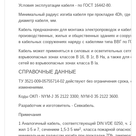
Условия эксплуатации кабеля - по ГОСТ 16442-80.
Минимальный радиус изгиба кабеля при прокладке 4Dh, где Dh
диаметр кабеля, мм.
Кабель предназначен для монтажа электропроводок и кабельн
производственных, жилых и общественных зданиях и сооружен
в кабельных сооружениях наряду с кабелями типа ВВГ по ГОС
Кабель может применяться в силовых и осветительных сетях 
взрывоопасных зонах классов В 16, В 1г, В На, а также для о
сетей во взрывоопасных зонах класса В la.
СПРАВОЧНЫЕ ДАННЫЕ
ТУ 3521-009-05755714-02 действуют без ограничения срока, с
изменениями.
Коды ОКП - NYM-J 35 2122 3300; NYM-0 35 2122 3600.
Разработчик и изготовитель - Севкабель.
Примечания
1 Аналогичный кабель, соответствующий DIN VDE 0250, ч. 204
2
жил 1-5 и 7, сечением 1,5-3 5 мм
, класса пожарной опасности 
минимальным радиусом изгиба при прокладке 7Dh, температу