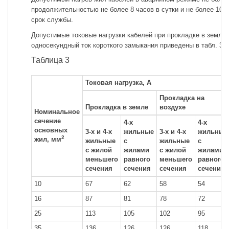
продолжительностью не более 8 часов в сутки и не более 1000
срок службы.
Допустимые токовые нагрузки кабелей при прокладке в земле 
односекундный ток короткого замыкания приведены в табл. 3.
Таблица 3
Токовая нагрузка, А
Прокладка на
Прокладка в земле
воздухе
Номинальное
сечение
4-х
4-х
основных
3-х и 4-х
жильные
3-х и 4-х
жильные
2
жил, мм
жильные
с
жильные
с
с жилой
жилами
с жилой
жилами
меньшего
равного
меньшего
равного
сечения
сечения
сечения
сечения
10
67
62
58
54
16
87
81
78
72
25
113
105
102
95
35
136
126
126
118