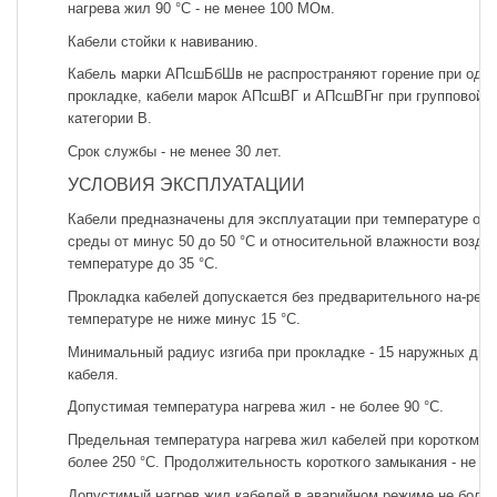
нагрева жил 90 °С - не менее 100 МОм.
Кабели стойки к навиванию.
Кабель марки АПсшБбШв не распространяют горение при оди
прокладке, кабели марок АПсшВГ и АПсшВГнг при групповой п
категории В.
Срок службы - не менее 30 лет.
УСЛОВИЯ ЭКСПЛУАТАЦИИ
Кабели предназначены для эксплуатации при температуре о
среды от минус 50 до 50 °С и относительной влажности возду
температуре до 35 °С.
Прокладка кабелей допускается без предварительного на-рева
температуре не ниже минус 15 °С.
Минимальный радиус изгиба при прокладке - 15 наружных диа
кабеля.
Допустимая температура нагрева жил - не более 90 °С.
Предельная температура нагрева жил кабелей при коротком за
более 250 °С. Продолжительность короткого замыкания - не бо
Допустимый нагрев жил кабелей в аварийном режиме не более