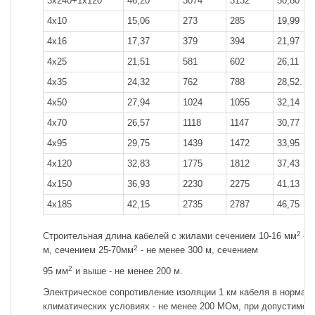
3x240+1x120
46,20
3074
3132
50,80
4x10
15,06
273
285
19,99
4x16
17,37
379
394
21,97
4x25
21,51
581
602
26,11
4x35
24,32
762
788
28,52.
4x50
27,94
1024
1055
32,14
4x70
26,57
1118
1147
30,77
4x95
29,75
1439
1472
33,95
4x120
32,83
1775
1812
37,43
4x150
36,93
2230
2275
41,13
4x185
42,15
2735
2787
46,75
2
Строительная длина кабелей с жилами сечением 10-16 мм
- 
2
м, сечением 25-70мм
- не менее 300 м, сечением
2
95 мм
и выше - не менее 200 м.
Электрическое сопротивление изоляции 1 км кабеля в нормал
климатических условиях - не менее 200 МОм, при допустимой