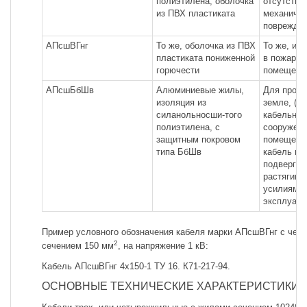
полиэтилена, оболочка
отсутстви
из ПВХ пластиката
механичес
поврежде
АПсшВГнг
То же, оболочка из ПВХ
То же, и 
пластиката пониженной
в пожароо
горючести
помещени
АПсшБбШв
Алюминиевые жилы,
Для прокл
изоляция из
земле, (в
силанольносши-того
кабельны
полиэтилена, с
сооружени
защитным покровом
помещения
типа БбШв
кабель не
подвергае
растягив
усилиям п
эксплуата
Пример условного обозначения кабеля марки АПсшВГнг с чет
2
сечением 150 мм
, на напряжение 1 кВ:
Кабель АПсшВГнг 4x150-1 ТУ 16. К71-217-94.
ОСНОВНЫЕ ТЕХНИЧЕСКИЕ ХАРАКТЕРИСТИКИ