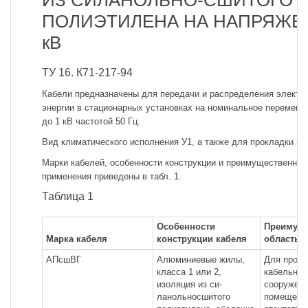
ИЗ СИЛАНОЛЬНО-СШИТОГО
ПОЛИЭТИЛЕНА НА НАПРЯЖЕ
кВ
ТУ 16. К71-217-94
Кабели предназначены для передачи и распределения электр
энергии в стационарных установках на номинальное переменн
до 1 кВ частотой 50 Гц.
Вид климатического исполнения У1, а также для прокладки в г
Марки кабелей, особенности конструкции и преимущественная
применения приведены в табл. 1.
Таблица 1
Особенности
Преимуще
Марка кабеля
конструкции кабеля
область 
АПсшВГ
Алюминиевые жилы,
Для прокл
класса 1 или 2,
кабельны
изоляция из си-
сооружени
ланольносшитого
помещени