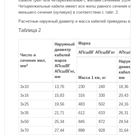
Кабели трех- или четырехжильные с жилами сечением 10240 
Четырехжильные кабели имеют все жилы равного сечения или
меньшего сечения (нулевую) в соответствии с табл. 2.
Расчетные наружный диаметр и масса кабелей приведены в та
Таблица 2
Марка
Наружный
диаметр
АПсшВГ АПсшВГнг
АПсшБ
Число и
кабелей
сечение жил,
марок
Наружн
2
мм
АПсшВГ
диаметр
АПсшВГнг,
кабеля,
мм
Масса 1 км, кг
мм
3x10
13,76
230
240
18,36
3x16
15,83
316
330
20,43
3x25
19,56
483
502
24,16
3x35
21,71
612
633
26,31
3x50
25,34
845
872
29,54
3x70
27,44
898
928
31,64