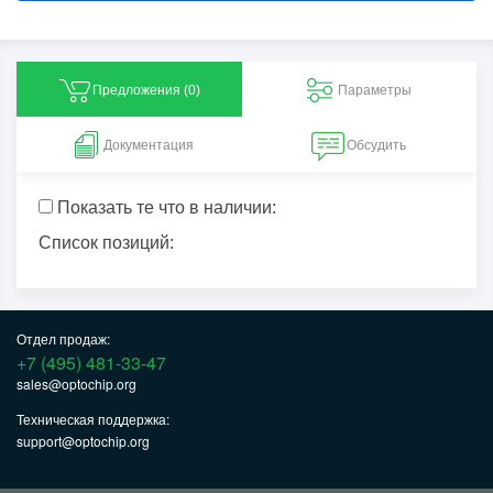
Предложения (
0
)
Параметры
Документация
Обсудить
Показать те что в наличии:
Список позиций:
Отдел продаж:
+7 (495) 481-33-47
sales@optochip.org
Техническая поддержка:
support@optochip.org