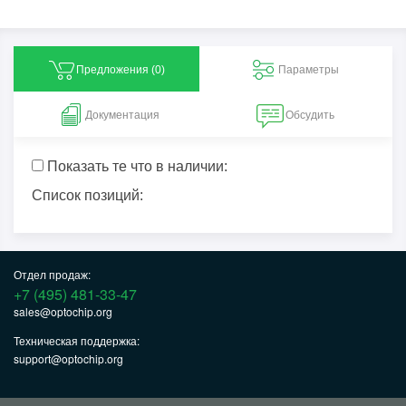
Предложения (
0
)
Параметры
Документация
Обсудить
Показать те что в наличии:
Список позиций:
Отдел продаж:
+7 (495) 481-33-47
sales@optochip.org
Техническая поддержка:
support@optochip.org