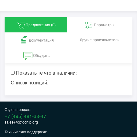
Предложения (
0
)
Параметры
Другие производители
Документация
Обсудить
Показать те что в наличии:
Список позиций:
Отдел продаж:
+7 (495) 481-33-47
sales@optochip.org
Техническая поддержка: