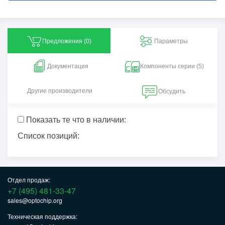
Предложения (
0
)
Параметры
Документация
Компоненты серии (5)
Другие производители
Обсудить
Показать те что в наличии:
Список позиций:
Отдел продаж:
+7 (495) 481-33-47
sales@optochip.org
Техническая поддержка: