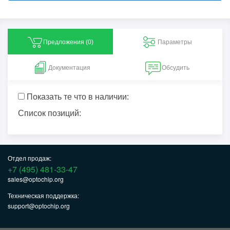
Предложения (
0
)
Параметры
Документация
Обсудить
Показать те что в наличии:
Список позиций:
Отдел продаж:
+7 (495) 481-33-47
sales@optochip.org
Техническая поддержка:
support@optochip.org