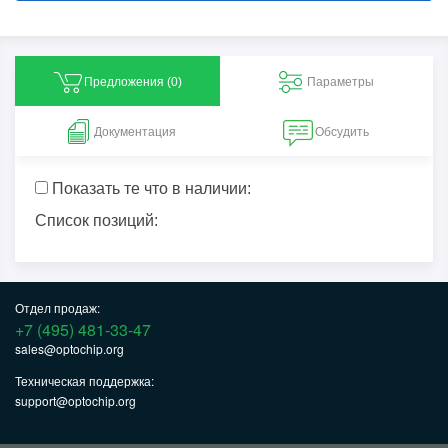
Предложения (
0
)
Параметры
Документация
Обсудить
Показать те что в наличии:
Список позиций:
Отдел продаж:
+7 (495) 481-33-47
sales@optochip.org
Техническая поддержка:
support@optochip.org