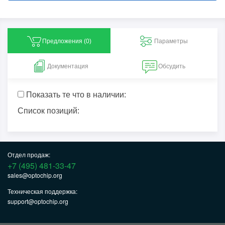
Предложения (
0
)
Параметры
Документация
Обсудить
Показать те что в наличии:
Список позиций:
Отдел продаж:
+7 (495) 481-33-47
sales@optochip.org
Техническая поддержка:
support@optochip.org