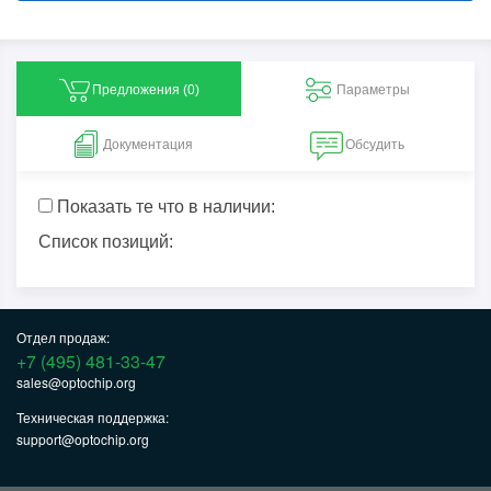
Предложения (
0
)
Параметры
Документация
Обсудить
Показать те что в наличии:
Список позиций:
Отдел продаж:
+7 (495) 481-33-47
sales@optochip.org
Техническая поддержка:
support@optochip.org