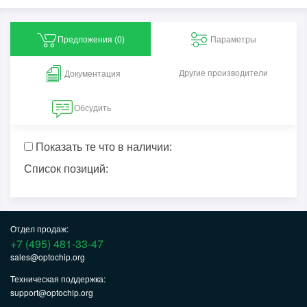
Предложения (
0
)
Параметры
Другие производители
Документация
Обсудить
Показать те что в наличии:
Список позиций:
Отдел продаж:
+7 (495) 481-33-47
sales@optochip.org
Техническая поддержка:
support@optochip.org