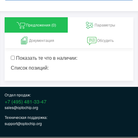
Предложения (
0
)
Параметры
Документация
Обсудить
Показать те что в наличии:
Список позиций:
Отдел продаж:
+7 (495) 481-33-47
sales@optochip.org
Техническая поддержка:
support@optochip.org